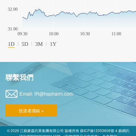
聯繫我們
Email: IR@hspharm.com
投資者聯絡 +
© 2026
江蘇豪森葯業集團有限公司
版權所有
蘇ICP備12053606號-4
蘇網葯