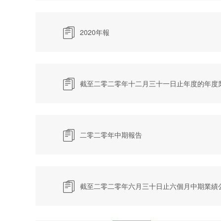

2020年報

截至二零二零年十二月三十一日止年度的年度

二零二零年中期報告

截至二零二零年六月三十日止六個月中期業績