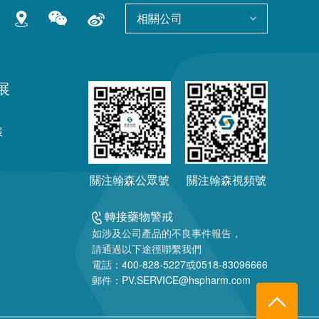
相關公司
展
展
關注翰森公眾號
關注翰森視頻號
轉接藥物警戒
如涉及公司產品的不良事件報告，
請通過以下途徑聯繫我們
電話：
400-828-5227
或
0518-83096666
郵件：
PV.SERVICE@hspharm.com