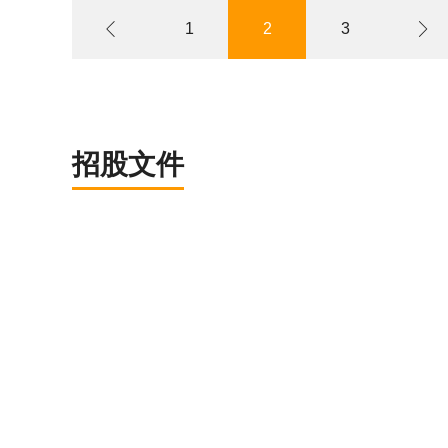
1
2
3


招股文件