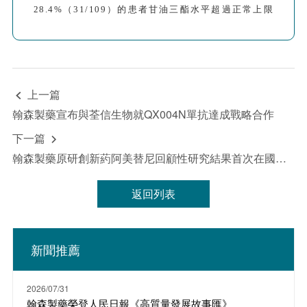
28.4%（31/109）的患者甘油三酯水平超過正常上限
（ULN），但大多數（67.7%）的患者增加不超過ULN
的30%；
15.6%（17/109）的患者總膽固醇水平超過
ULN，其中超過一半（52%）的患者增加不超過ULN
的30%；11%（12/109）的患者VLDL水平超過
ULN，但大多數（66.6%）的患者增加不超過ULN的
上一篇

30%；14.7%（16/109）的患者HDL水平超過ULN。
此外，在1年的TMF治療后，大約11%（12/109）的患
翰森製藥宣布與荃信生物就QX004N單抗達成戰略合作
者外周血ApoB略超ULN，但TMF治療前後，平均
下一篇
ApoB水平沒有顯著差異。

研究結論：
接受TMF治療的患者可能在某些血脂指標
翰森製藥原研創新葯阿美替尼回顧性研究結果首次在國際知名藥理學期刊發布
上出現輕微異常，但影響較小，其臨床意義尚不明
確。
返回列表
新聞推薦
2026/07/31
翰森製藥榮登人民日報《高質量發展故事匯》