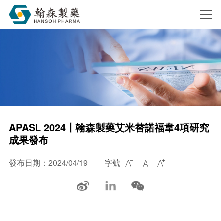
搜索
APASL 2024丨翰森製藥艾米替諾福韋4項研究
成果發布
發布日期：2024/04/19
字號


