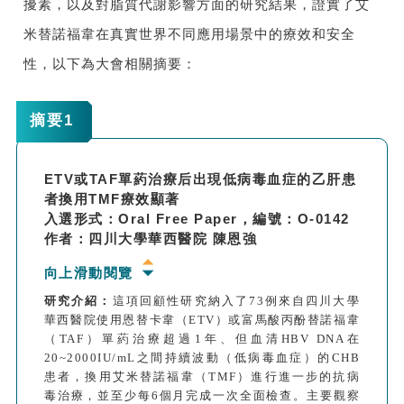
擾素，以及對脂質代謝影響方面的研究結果，證實了艾
米替諾福韋在真實世界不同應用場景中的療效和安全
性，
以下為
大會相關摘要：
摘要1
ETV或TAF單葯治療后出現低病毒血症的乙肝患
者換用TMF療效顯著
入選形式：Oral Free Paper，編號：O-0142
作者：四川大學華西醫院 陳恩強
向上滑動閱覽
研究介紹：
這項回顧性研究納入了73例來自四川大學
華西醫院使用恩替卡韋（ETV）或富馬酸丙酚替諾福韋
（TAF）單葯治療超過1年、但血清HBV DNA在
20~2000IU/mL之間持續波動（低病毒血症）的CHB
患者，換用艾米替諾福韋（TMF）進行進一步的抗病
毒治療，並至少每6個月完成一次全面檢查。主要觀察