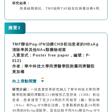
研究結果：
與基線期相比，TMF組和TAF組在抗病毒治療4周、12
周、24周和48周后HBV DNA水平的下降幅度均無統計
學顯著差異。
TMF和TAF治療48周后，HBV DNA清除率(<10
摘要3
IU/ml)分別為41.5%(22/53)和40.0%(12/30)。
基線期TMF組患者的ALT中位數與TAF組相比無顯著差
異(102.0 U/L vs 195.0 U/L，P=0.071)。但12、24和
TMF聯合Peg-IFN治療CHB初治患者的HBsAg
48周TMF組的ALT復常率均略高於TAF組。
清除率與其他NAs類藥物相當
與基線相比，兩組在24周和48周時血清Cr、eGFR和脂
入選形式：Poster free paper，編號：P-
質水平無顯著統計學差異(P <0.05)。
0121
研究結論：
證實TMF和TAF在初治的高病毒載量CHB
作者：華中科技大學同濟醫學院附屬同濟醫院
患者中都能達到良好的抗病毒效果和安全性。
黃加權
向上滑動閱覽
研究介紹：
一項真實世界研究納入了華中科技大學同濟
醫學院附屬同濟醫院251例慢性乙型肝炎（CHB）初治
患者，患者接受了至少24周的不同核苷（酸）類似物
（NAs）和Peg-IFN聯合治療。主要觀察終點是24周和
48周的HBsAg清除率。旨在比較不同NAs聯合Peg-IFN