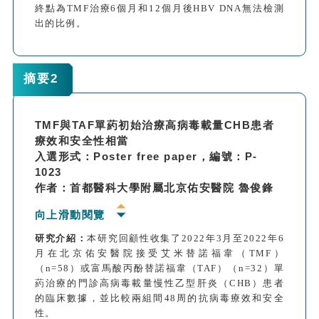
終點為TMF治療6個月和12個月後HBV DNA無法檢測
出的比例。
研究結果：
換用TMF治療6個月和12個月後，分別有
69.9%（51/73）和74.0%（54/73）的患者達到HBV
摘要2
DNA<20 IU/mL。
與HBeAg陽性患者相比，換用TMF治療的HBeAg陰性
患者完全病毒學應答的比例更高（19/33 vs. 32/40，
TMF與TAF單葯初始治療高病毒載量CHB患者
P=0.038；18/33 vs. 36/40，P<0.001）。
療效和安全性相當
治療12個月後，尿β2-微球蛋白異常率為
入選形式：Poster free paper，編號：P-
16.4%（12/73），尿β2-微球蛋白增加超過3倍正常值
1023
上限的比例為6.8%。血磷低於正常下限的比例為
作者：首都醫科大學附屬北京佑安醫院 魯俊鋒
19.2%（14/73）。儘管總膽固醇和低密度脂蛋白膽固
醇水平較治療前有所增加，但差異無統計學意義。
向上滑動閱覽
研究結論：
ETV或TAF治療的CHB患者出現低病毒血症
時，換用TMF可以幫助大多數患者實現完全病毒學應
研究介紹：
本研究回顧性收集了2022年3月至2022年6
答，且患者耐受性良好。
月在北京佑安醫院接受艾米替諾福韋（TMF）
（n=58）或富馬酸丙酚替諾福韋（TAF）（n=32）單
葯治療的門診高病毒載量慢性乙型肝炎（CHB）患者
的臨床數據，並比較兩組間48周的抗病毒療效和安全
性。