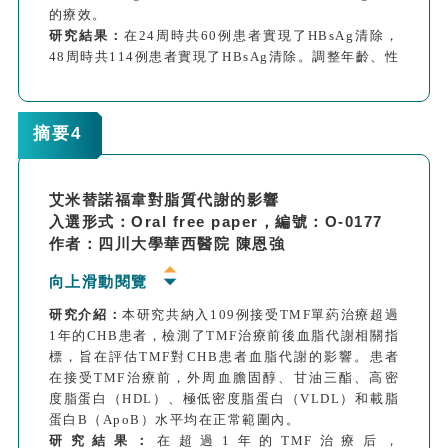
的療效。
研究結果：
在24周時共60例患者實現了HBsAg清除，
48周時共114例患者實現了HBsAg清除。調整年齡、性
別和基線HBsAg水平后發現， NAs藥物類型對24周
（P=0.315）和48周（P=0.439）的HBsAg清除率無顯
著影響。
摘要4
研究結論：
對於未接受過治療的CHB患者，TMF、
TDF和ETV聯合Peg-IFN在實現HBsAg清除方面療效相
當。
艾米替諾福韋對脂質代謝的影響
入選形式：Oral free paper，編號：O-0177
作者：四川大學華西醫院 陳恩強
向上滑動閱覽
研究介紹：
本研究共納入109例接受TMF單葯治療超過
1年的CHB患者，檢測了TMF治療前後血脂代謝相關指
標，旨在評估TMF對CHB患者血脂代謝的影響。患者
在接受TMF治療前，外周血膽固醇、甘油三酯、高密
度脂蛋白（HDL）、極低密度脂蛋白（VLDL）和載脂
蛋白B（ApoB）水平均在正常範圍內。
研究結果：
在超過1年的TMF治療后，