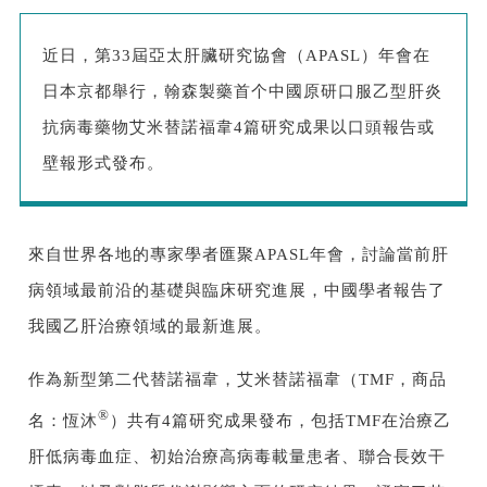
近日，第33屆亞太肝臟研究協會（APASL）年會在
日本京都舉行，翰森製藥首个中國原研口服乙型肝炎
抗病毒藥物艾米替諾福韋4篇研究成果以口頭報告或
壁報形式發布。
來自世界各地的專家學者匯聚APASL年會，討論當前肝
病領域最前沿的基礎與臨床研究進展，中國學者報告了
我國乙肝治療領域的最新進展。
作為新型第二代替諾福
韋，艾米替諾福韋（TMF，商品
®
名：恆沐
）共有
4篇研究成
果
發布
，包括TMF在治療乙
肝低病毒血症、初始治療高病毒載量患者、聯合長效干