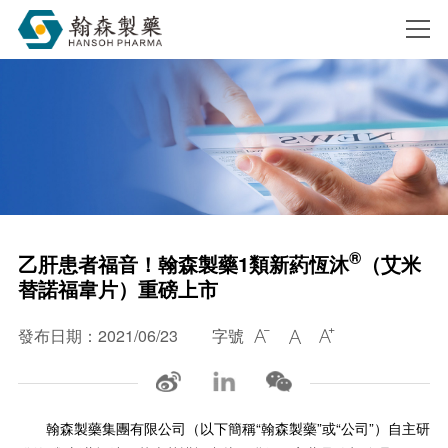
搜索
®
乙肝患者福音！翰森製藥1類新葯恆沐
（艾米
替諾福韋片）重磅上市
發布日期：2021/06/23
字號



翰森製藥集團有限公司（以下簡稱“翰森製藥”或“公司”）自主研