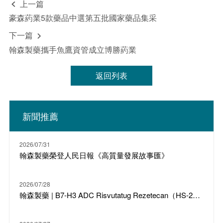
上一篇

豪森葯業5款藥品中選第五批國家藥品集采
下一篇

翰森製藥攜手魚鷹資管成立博勝葯業
返回列表
新聞推薦
2026/07/31
翰森製藥榮登人民日報《高質量發展故事匯》
2026/07/28
翰森製藥 | B7-H3 ADC Risvutatug Rezetecan（HS-20093）骨肉瘤III期臨床ARTEMIS-011達到IRC-PFS主要終點