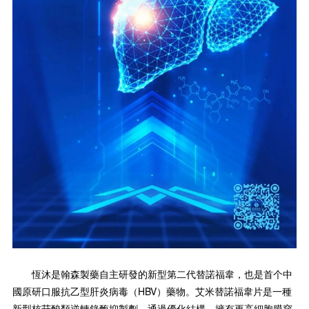
恆沐是翰森製藥自主研發的新型第二代替諾福韋，也是首个中
國原研口服抗乙型肝炎病毒（HBV）藥物。艾米替諾福韋片是一種
新型核苷酸類逆轉錄酶抑製劑，通過優化結構，擁有更高細胞膜穿