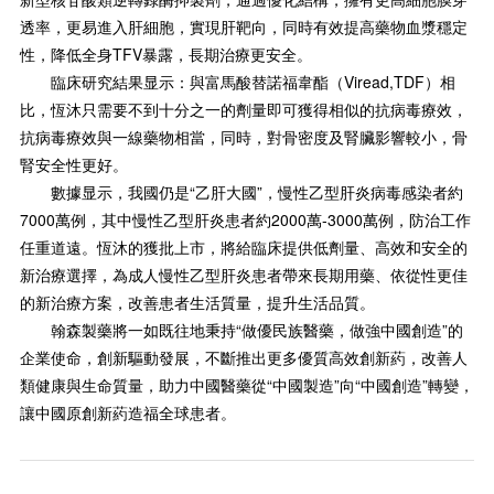
透率，更易進入肝細胞，實現肝靶向，同時有效提高藥物血漿穩定
性，降低全身TFV暴露，長期治療更安全。
臨床研究結果显示：與富馬酸替諾福韋酯（Viread,TDF）相
比，恆沐只需要不到十分之一的劑量即可獲得相似的抗病毒療效，
抗病毒療效與一線藥物相當，同時，對骨密度及腎臟影響較小，骨
腎安全性更好。
數據显示，我國仍是“乙肝大國”，慢性乙型肝炎病毒感染者約
7000萬例，其中慢性乙型肝炎患者約2000萬-3000萬例，防治工作
任重道遠。恆沐的獲批上市，將給臨床提供低劑量、高效和安全的
新治療選擇，為成人慢性乙型肝炎患者帶來長期用藥、依從性更佳
的新治療方案，改善患者生活質量，提升生活品質。
翰森製藥將一如既往地秉持“做優民族醫藥，做強中國創造”的
企業使命，創新驅動發展，不斷推出更多優質高效創新葯，改善人
類健康與生命質量，助力中國醫藥從“中國製造”向“中國創造”轉變，
讓中國原創新葯造福全球患者。