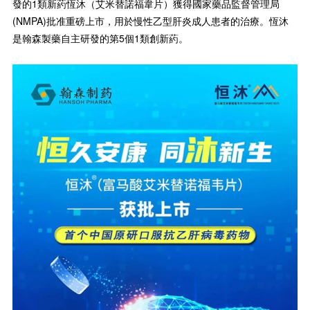
發的1類新葯恆沐
（艾米替諾福韋片）獲得國家藥品監督管理局
(NMPA)批准重磅上市，用於慢性乙型肝炎成人患者的治療。恆沐
是翰森製藥自主研發的第5個1類創新葯。