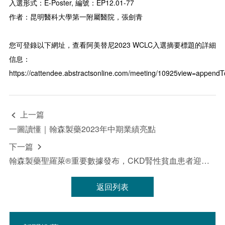
入選形式：E-Poster, 編號：EP12.01-77
作者：昆明醫科大學第一附屬醫院，張劍青
您可登錄以下網址，查看阿美替尼2023 WCLC入選摘要標題的詳細
信息：
https://cattendee.abstractsonline.com/meeting/10925view=appendT
上一篇

一圖讀懂｜翰森製藥2023年中期業績亮點
下一篇

翰森製藥聖羅萊®重要數據發布，CKD腎性貧血患者迎來長效安全新選擇
返回列表