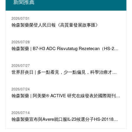
新聞推薦
2026/07/31
翰森製藥榮登人民日報《高質量發展故事匯》
2026/07/28
翰森製藥 | B7-H3 ADC Risvutatug Rezetecan（HS-20093）骨肉瘤III期臨床ARTEMIS-011達到IRC-PFS主要終點
2026/07/27
世界肝炎日 | 多一點看見，少一點偏見，科學治療才是打敗乙肝的最強答案
2026/07/24
翰森製藥 | 阿美樂® ACTIVE 研究在線發表於國際期刊 JTO
2026/07/14
翰森製藥宣布與Avere就口服IL-23候選分子HS-20118達成許可合作及戰略投資