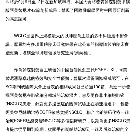
即將於9月9日至12日在新加坡舉行。本屆大會將發表翰森製藥甲磺
酸阿美替尼片42篇創新成果，體現了國際腫瘤學界對中國原研創新
的高度認可。
WCLC是世界上規模最大的以肺癌為主題的多學科腫瘤學術會
議，歷屆均有多項重磅臨床研究結果在此公布並指導隨後的臨床實
踐更新，堪稱全球肺癌領域研究進展“風向標”。
作為翰森製藥自主研發的中國首個原創三代EGFR-TKI，阿美
替尼憑藉卓越的療效和安全性優勢，曾屢次獲得國際權威認可，在
SCI期刊或國際大會上發表的相關成果就已超過100篇。為進一步發
掘阿美替尼在肺癌細分領域的治療潛力，惠及更多非小細胞肺癌
(NSCLC)患者，針對更多適應症的臨床試驗正在加速推進中，包括
阿美替尼輔助治療EGFR敏感突變NSCLC、聯合含鉑雙葯化療一線
治療EGFR敏感突變NSCLC等多個臨床研究，以期為更多NSCLC患
者提供從早期到晚期，從圍手術期輔助治療到一線及后線治療的全