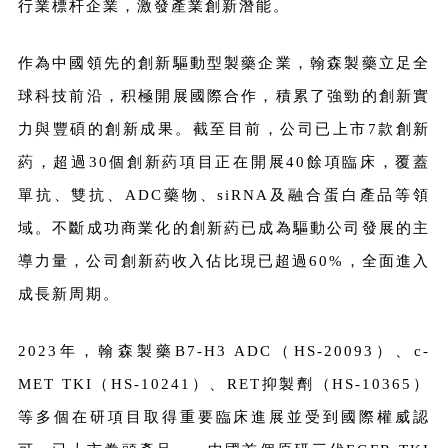
行業標杆企業，激發產業創新潛能。
作為中國領先的創新驅動型製藥企業，翰森製藥立足全
球科技前沿，积極開展國際合作，積累了強勁的創新實
力與豐碩的創新成果。截至目前，公司已上市7款創新
葯，超過30個創新葯項目正在開展40餘項臨床，覆蓋
單抗、雙抗、ADC藥物、siRNA及融合蛋白產品等領
域。不斷成功商業化的創新葯已成為驅動公司發展的主
導力量，公司創新葯收入佔比現已超過60%，全面進入
成長新周期。
2023年，翰森製藥B7-H3 ADC（HS-20093）、c-
MET TKI（HS-10241）、RET抑製劑（HS-10365）
等多個在研項目取得重要臨床進展並受到國際權威認