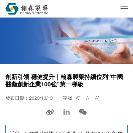
搜索
創新引領 穩健提升｜翰森製藥持續位列“中國
醫藥創新企業100強”第一梯級
發布日期：2023/10/13
字號


