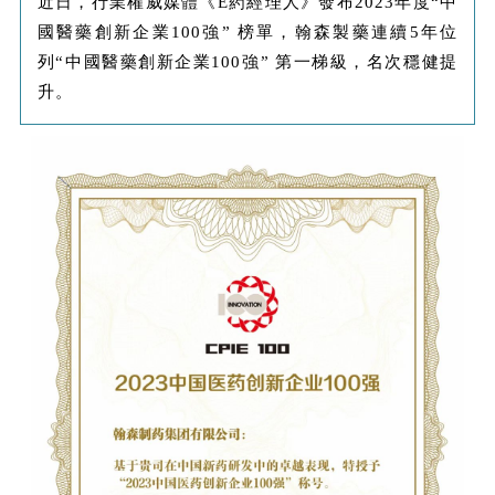
近日，行業權威媒體《E葯經理人》發布2023年度“中
國醫藥創新企業100強” 榜單，翰森製藥連續5年位
列“中國醫藥創新企業100強” 第一梯級，名次穩健提
升。