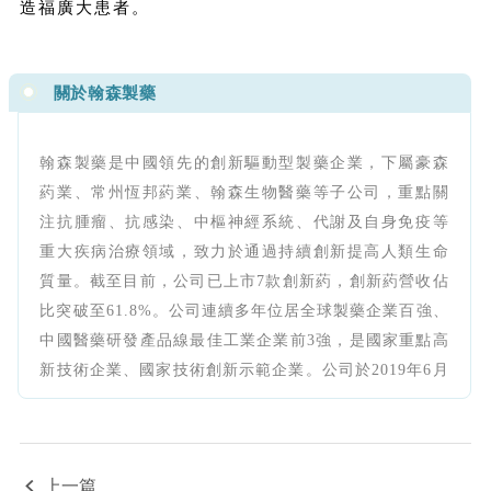
造福廣大患者。
關於翰森製藥
翰森製藥是中國領先的創新驅動型製藥企業，下屬豪森
葯業、常州恆邦葯業、翰森生物醫藥等子公司，重點關
注抗腫瘤、抗感染、中樞神經系統、代謝及自身免疫等
重大疾病治療領域，致力於通過持續創新提高人類生命
質量。截至目前，公司已上市7款創新葯，創新葯營收佔
比突破至61.8%。公司連續多年位居全球製藥企業百強、
中國醫藥研發產品線最佳工業企業前3強，是國家重點高
新技術企業、國家技術創新示範企業。公司於2019年6月
在香港聯交所掛牌上市（股票代碼：03692.HK）。更多
信息請訪問：https://cn.hspharm.com/。
上一篇
