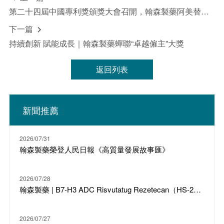
第二十四屆中國專利獎頒獎大會召開，翰森製藥阿美替尼專利被授予“中國專利金獎”
下一篇

持續創新 賦能成長｜翰森製藥蟬聯“卓越僱主”大獎
返回列表
新聞推薦
2026/07/31
翰森製藥榮登人民日報《高質量發展故事匯》
2026/07/28
翰森製藥 | B7-H3 ADC Risvutatug Rezetecan（HS-20093）骨肉瘤III期臨床ARTEMIS-011達到IRC-PFS主要終點
2026/07/27