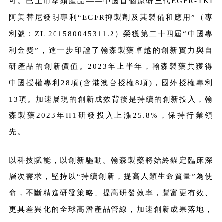
可。已上市拳頭產品——中國首個原研三代EGFR-TKI
阿美替尼發明專利“EGFR抑製劑及其製備和應用”（專
利號：ZL 201580045311.2）榮獲第二十四屆“中國專
利金獎”，進一步印證了翰森製藥卓越的創新實力與自
研產品的創新價值。2023年上半年，翰森製藥共獲得
中國授權專利28項(含港澳台授權8項)，國外授權專利
13項。加速展現的創新成效背後是持續的創新投入，翰
森製藥2023年H1研發投入上漲25.8%，保持行業領
先。
以科技賦能，以創新驅動。翰森製藥將始終錨定臨床深
層次需求，堅持以“持續創新，提高人類生命質量
”
為使
命，不斷精進研發策略、提高研發效率，豐富更有效、
更具差異化的全球高潛產品管線，加速創新成果落地，