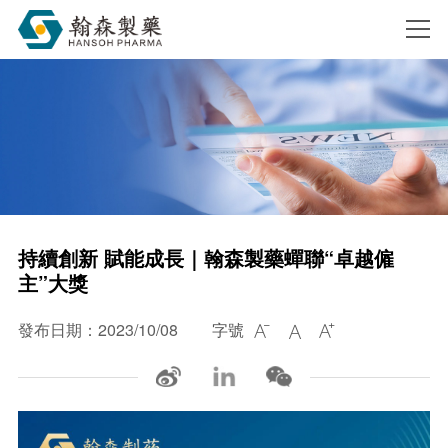
搜索
持續創新 賦能成長｜翰森製藥蟬聯“卓越僱
主”大獎
發布日期：2023/10/08
字號


