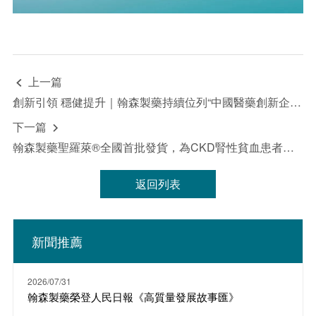
上一篇

創新引領 穩健提升｜翰森製藥持續位列“中國醫藥創新企業100強”第一梯級
下一篇

翰森製藥聖羅萊®全國首批發貨，為CKD腎性貧血患者帶來安全長效新選擇
返回列表
新聞推薦
2026/07/31
翰森製藥榮登人民日報《高質量發展故事匯》