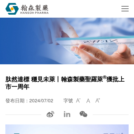
搜索
®
肽然達標 穩見未萊丨翰森製藥聖羅萊
獲批上
市一周年
發布日期：2024/07/02
字號


