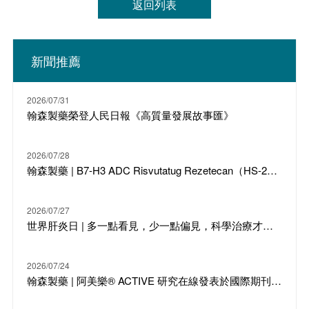
返回列表
新聞推薦
2026/07/31
翰森製藥榮登人民日報《高質量發展故事匯》
2026/07/28
翰森製藥 | B7-H3 ADC Risvutatug Rezetecan（HS-20093）骨肉瘤III期臨床ARTEMIS-011達到IRC-PFS主要終點
2026/07/27
世界肝炎日 | 多一點看見，少一點偏見，科學治療才是打敗乙肝的最強答案
2026/07/24
翰森製藥 | 阿美樂® ACTIVE 研究在線發表於國際期刊 JTO