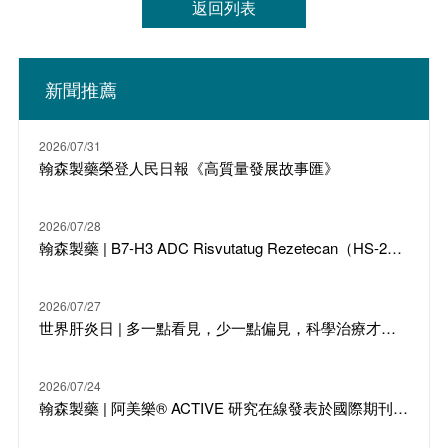
返回列表
新聞推薦
2026/07/31
翰森製藥榮登人民日報《高質量發展故事匯》
2026/07/28
翰森製藥 | B7-H3 ADC Risvutatug Rezetecan（HS-20093）骨肉瘤III期臨床ARTEMIS-011達到IRC-PFS主要終點
2026/07/27
世界肝炎日 | 多一點看見，少一點偏見，科學治療才是打敗乙肝的最強答案
2026/07/24
翰森製藥 | 阿美樂® ACTIVE 研究在線發表於國際期刊 JTO