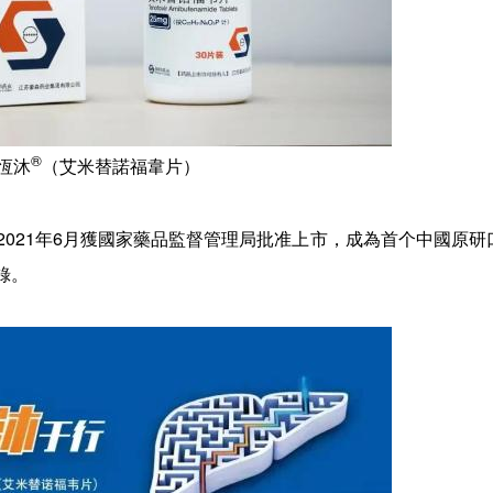
®
恆沐
（艾米替諾福韋片）
2021年6月獲國家藥品監督管理局批准上市，成為首个中國原研
錄。