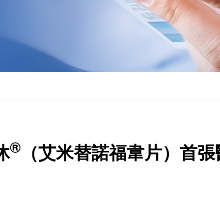
®
沐
（艾米替諾福韋片）首張