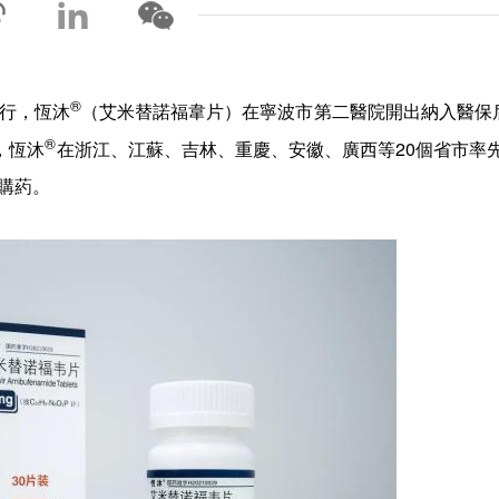
®
執行，恆沐
（艾米替諾福韋片）在寧波市第二醫院開出納入醫保
®
，恆沐
在浙江、江蘇、吉林、重慶、安徽、廣西等20個省市率先
購葯。