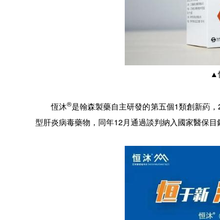
▲
®
恆沐
是翰森製藥自主研發的第五個1類創新葯，
型肝炎病毒藥物，同年12月通過談判納入國家醫保目