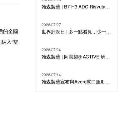
翰森製藥 | B7-H3 ADC Risvutatug Rezetecan（HS-20093）骨肉瘤III期臨床ARTEMIS-011達到IRC-PFS主要終點
2026/07/27
后的全國
世界肝炎日 | 多一點看見，少一點偏見，科學治療才是打敗乙肝的最強答案
納入“
雙
2026/07/24
翰森製藥 | 阿美樂® ACTIVE 研究在線發表於國際期刊 JTO
2026/07/14
翰森製藥宣布與Avere就口服IL-23候選分子HS-20118達成許可合作及戰略投資