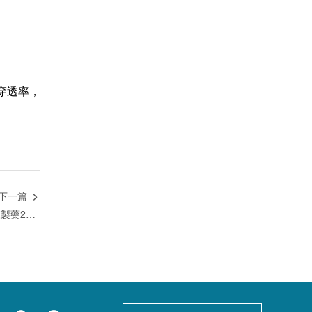
穿透率，
下一篇

新年快樂 | 十大亮點帶你重溫翰森製藥2021閃耀時刻