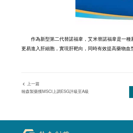
作為新型第二代替諾福韋，艾米替諾福韋是一種
更易進入肝細胞，實現肝靶向，同時有效提高藥物血漿
上一篇

翰森製藥獲MSCI上調ESG評級至A級