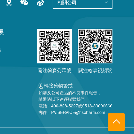
相關公司
展
展
關注翰森公眾號
關注翰森視頻號
轉接藥物警戒
如涉及公司產品的不良事件報告，
請通過以下途徑聯繫我們
電話：
400-828-5227
或
0518-83096666
郵件：
PV.SERVICE@hspharm.com