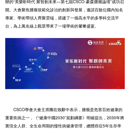
辦的“美樂昕時代 聚智創未來—第七屆CSCO-豪森腫瘤論壇”成功召
開。大會聚焦腫瘤規範化診治的創新與發展，邀請百餘位國內知名
專家、學術帶頭人齊聚雲端，搭建了一個高水平的多學科交流平
台，為上萬名線上觀眾帶來了一場學術的饕餮盛宴。
CSCO學會大會主席團在致辭中表示，腫瘤是危害百姓健康的
重要疾病之一，《“健康中國2030”規劃綱要》明確提出，2030年將
實現全人群、全生命周期的慢性病健康管理，總體癌症5年生存率