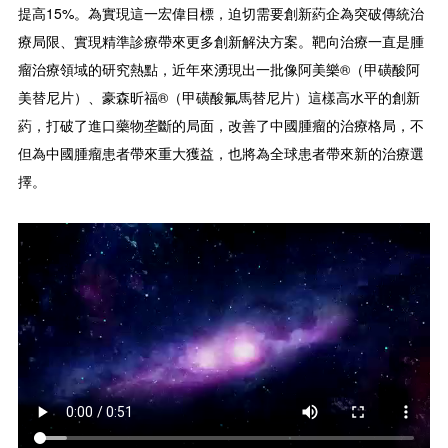
提高15%。為實現這一宏偉目標，迫切需要創新葯企為突破傳統治
療局限、實現精準診療帶來更多創新解決方案。靶向治療一直是腫
瘤治療領域的研究熱點，近年來湧現出一批像阿美樂®（甲磺酸阿
美替尼片）、豪森昕福®（甲磺酸氟馬替尼片）這樣高水平的創新
葯，打破了進口藥物垄斷的局面，改善了中國腫瘤的治療格局，不
但為中國腫瘤患者帶來重大獲益，也將為全球患者帶來新的治療選
擇。