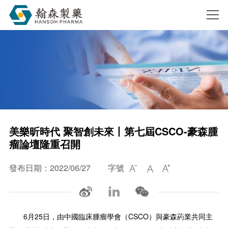
搜索
美樂昕時代 聚智創未來丨第七屆CSCO-豪森腫
瘤論壇隆重召開
發布日期：2022/06/27
字號



6月25日，由中國臨床腫瘤學會（CSCO）與豪森葯業共同主