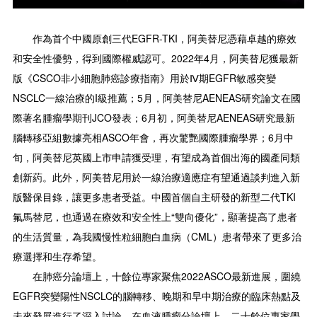
作為首个中國原創三代EGFR-TKI，阿美替尼憑藉卓越的療效
和安全性優勢，得到國際權威認可。2022年4月，阿美替尼獲最新
版《CSCO非小細胞肺癌診療指南》用於Ⅳ期EGFR敏感突變
NSCLC一線治療的I級推薦；5月，阿美替尼AENEAS研究論文在國
際著名腫瘤學期刊JCO發表；6月初，阿美替尼AENEAS研究最新
腦轉移亞組數據亮相ASCO年會，再次驚艷國際腫瘤學界；6月中
旬，阿美替尼英國上市申請獲受理，有望成為首個出海的國產同類
創新葯。此外，阿美替尼用於一線治療適應症有望通過談判進入新
版醫保目錄，讓更多患者受益。中國首個自主研發的新型二代TKI
氟馬替尼，也通過在療效和安全性上“雙向優化”，顯著提高了患者
的生活質量，為我國慢性粒細胞白血病（CML）患者帶來了更多治
療選擇和生存希望。
在肺癌分論壇上，十餘位專家聚焦2022ASCO最新進展，圍繞
EGFR突變陽性NSCLC的腦轉移、晚期和早中期治療的臨床熱點及
未來發展進行了深入討論。在血液腫瘤分論壇上，二十餘位專家學