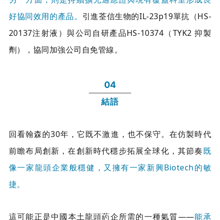
好協同效用的產品。
引進荃信生物的IL-23p19單抗（HS-
20137注射液）與公司自研產品HS-10374（TYK2 抑製
劑），協同加強公司自免管線。
04
結語
回看翰森的30年，它既不激進，也不保守。在仿製時代
前瞻布局創新，在創新時代穩步拓展全球化，其節奏
既
像一家龍頭企業般穩健，又擁有一家新興Biotech的敏
捷。
這可能正是中國本土龍頭葯企所需的一種氣質——
能承