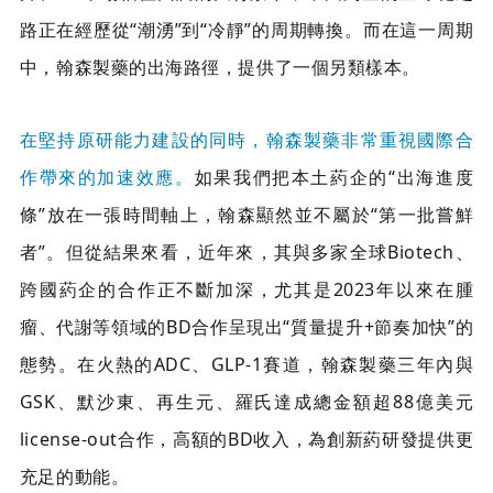
路正在經歷從“潮湧”到“冷靜”的周期轉換。而在這一周期
中，翰森製藥的出海路徑，提供了一個另類樣本。
在堅持原研能力建設的同時，翰森製藥非常重視國際合
作帶來的加速效應。
如果我們把本土葯企的“出海進度
條”放在一張時間軸上，翰森顯然並不屬於“第一批嘗鮮
者”。但從結果來看，近年來，其與多家全球Biotech、
跨國葯企的合作正不斷加深，尤其是2023年以來在腫
瘤、代謝等領域的BD合作呈現出“質量提升+節奏加快”的
態勢。在火熱的ADC、GLP-1賽道，翰森製藥三年內與
GSK、默沙東、再生元、羅氏達成總金額超88億美元
license-out合作，高額的BD收入，為創新葯研發提供更
充足的動能。