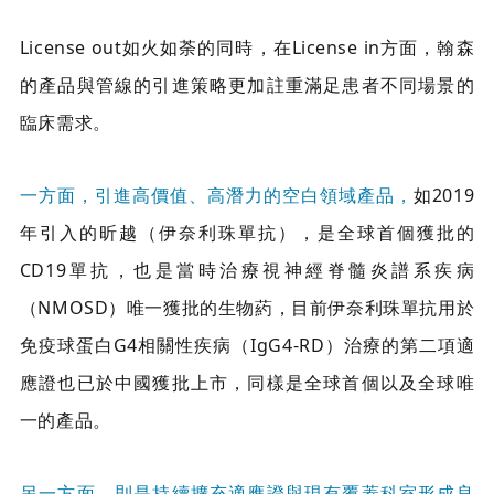
License out如火如荼的同時，在License in方面，翰森
的產品與管線的引進策略更加註重滿足患者不同場景的
臨床需求。
一方面，引進高價值、高潛力的空白領域產品，
如2019
年引入的昕越（伊奈利珠單抗），是全球首個獲批的
CD19單抗，也是當時治療視神經脊髓炎譜系疾病
（NMOSD）唯一獲批的生物葯，目前伊奈利珠單抗用於
免疫球蛋白G4相關性疾病（IgG4-RD）治療的第二項適
應證也已於中國獲批上市，同樣是全球首個以及全球唯
一的產品。
另一方面，則是持續擴充適應證與現有覆蓋科室形成良