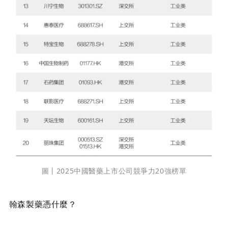
圖丨
2025中國醫藥上市公司競爭力20強榜單
翰森製藥憑什麼？