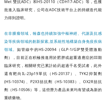
Met 雙抗ADC）和HS-20110（CDH17-ADC）等，也獲
批進入臨床研究，公司在ADC技術平台上的持續迭代能
力得到證明。
在非腫瘤領域，翰森也持續加強中樞神經、代謝及抗感
染等疾病領域的創新探索,並系統性地構築自身免疫疾病
領域。
如管線中的HS-20094（GLP-1/GIP雙受體激動
劑），目前正在积極推進用於肥胖或超重適應症的III期
臨床研究，相關研究已累計給葯超過千名受試者，此外
還有靶向IL-23p19單抗（HS-20137）、TYK2抑製劑
(HS-10374) 、P2X3拮抗劑（HS-10383）、OX2R拮抗
劑（HS-10506）等，這些潛力產品未來均有望成為新的
重磅藥物。