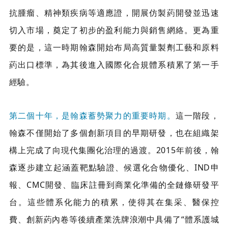
抗腫瘤、精神類疾病等適應證，開展仿製葯開發並迅速
切入市場，奠定了初步的盈利能力與銷售網絡。更為重
要的是，這一時期翰森開始布局高質量製劑工藝和原料
葯出口標準，為其後進入國際化合規體系積累了第一手
經驗。
第二個十年，是翰森蓄勢聚力的重要時期。
這一階段，
翰森不僅開始了多個創新項目的早期研發，也在組織架
構上完成了向現代集團化治理的過渡。2015年前後，翰
森逐步建立起涵蓋靶點驗證、候選化合物優化、IND申
報、CMC開發、臨床註冊到商業化準備的全鏈條研發平
台。這些體系化能力的積累，使得其在集采、醫保控
費、創新葯內卷等後續產業洗牌浪潮中具備了“體系護城