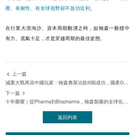
壓、有耐性、有全球視野卻不急功近利。
在行業大浪淘沙、資本周期翻湧之時，如翰森一般穩中
有力、底氣十足，才是穿越周期的最佳姿態。
上一篇

減重大戰再添中國玩家：翰森奧萊泊肽III期成功，國產GLP-1/GIP雙靶點加速入場
下一篇

十年榮耀｜從Pharma到Biopharma，翰森製藥的全球化創新升級之路
返回列表