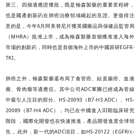
第三、四個適應證獲批，既是翰森製藥的重要里程碑，
也是國產創新葯在肺癌治療領域崛起的見證。更值得注
意的是，今年6月阿美替尼片獲英國藥品與保健品監管局
（MHRA）批准上市，成為翰森製藥首個獲准進入海外
市場的創新葯，同時也是首個海外上市的中國原研EGFR-
TKI。
肺癌之外，翰森製藥還布局了食管癌、結直腸癌、血液
瘤、骨肉瘤等適應症。其中公司ADC軍團已經成為管線
中最引人注目的部分。HS-20093（B7-H3 ADC）、HS-
20089（B7-H4 ADC），均已在中國進入III期臨床研究
階段 ，國際化開發也在快速推進，產品開發進度全球領
先 。此外，新一代的ADC項目，如HS-20122（EGFR/c-