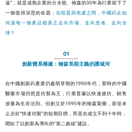
遠”，就是成熟企業的分水嶺。翰森的30年為行業留下了
一個值得深思的命題：
在喧囂與焦慮之間，中國葯企如
何讓每一個產品都真正走向市場、走向患者、走向全
球？
01
創新體系構建：翰森長期主義的護城河
在中國創新葯產業仍處萌芽期的1990年代，那時的中國
醫藥市場仍然是仿製為王，行業普遍以快速搶仿、銷售
放量為生存法則。但創立於1995年的翰森製藥，卻並未
止步於“快速仿製”的短期目標，而是在成立不到十年時，
開始了以創新為導向的“第二曲線”建設。