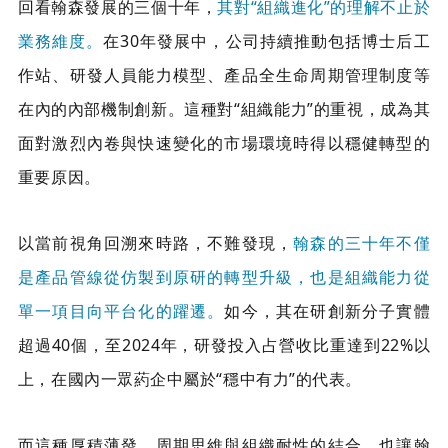
回看翰森發展的三個十年，
其對“組織進化”的理解不止於
業務維度。
在30年發展中，公司持續推動包括博士后工
作站、研發人員能力模型、產品全生命周期管理制度等
在內的內部機制創新。這種對“組織能力”的重視，成為其
面對激烈內卷與快速變化的市場環境時得以穩健轉型的
重要原因。
以當前視角回溯來時路，不難發現，
翰森的三十年不僅
是產品管線從仿製到原研的轉型升級，也是組織能力從
單一項目向平台化的躍遷。
如今，其在研創新分子實體
超過40個，至2024年，研發投入占營收比重達到22%以
上，在國內一眾葯企中屬於“穩中有力”的代表。
而這種厚積薄發、周期思維與組織耐性的結合，也讓翰