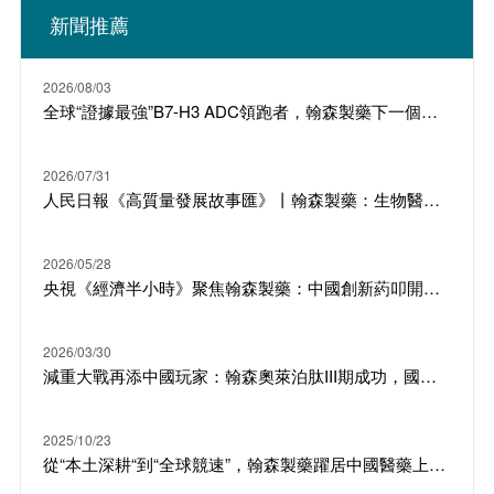
新聞推薦
2026/08/03
全球“證據最強”B7-H3 ADC領跑者，翰森製藥下一個明星產品
2026/07/31
人民日報《高質量發展故事匯》丨翰森製藥：生物醫藥 從“跟隨”到“引領”
2026/05/28
央視《經濟半小時》聚焦翰森製藥：中國創新葯叩開歐美大門
2026/03/30
減重大戰再添中國玩家：翰森奧萊泊肽III期成功，國產GLP-1/GIP雙靶點加速入場
2025/10/23
從“本土深耕“到“全球競速”，翰森製藥躍居中國醫藥上市公司競爭力榜單第二名