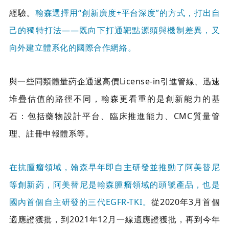
經驗。
翰森選擇用“創新廣度+平台深度”的方式，打出自
己的獨特打法——既向下打通靶點源頭與機制差異，又
向外建立體系化的國際合作網絡。
與一些同類體量葯企通過高價License-in引進管線、迅速
堆疊估值的路徑不同，翰森更看重的是創新能力的基
石：包括藥物設計平台、臨床推進能力、CMC質量管
理、註冊申報體系等。
在抗腫瘤領域，翰森早年即自主研發並推動了阿美替尼
等創新葯，阿美替尼是翰森腫瘤領域的頭號產品，也是
國內首個自主研發的三代EGFR-TKI。
從2020年3月首個
適應證獲批，到2021年12月一線適應證獲批，再到今年