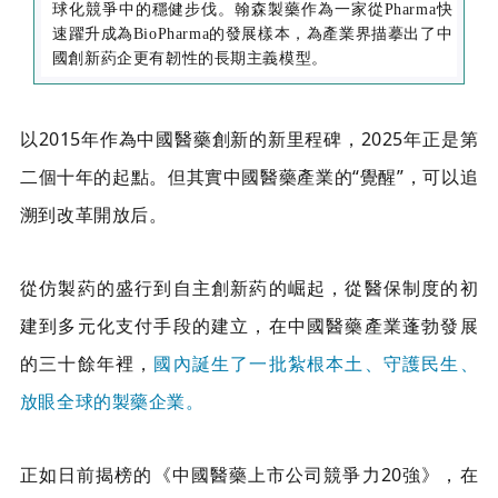
球化競爭中的穩健步伐。翰森製藥作為一家從Pharma快
速躍升成為BioPharma的發展樣本，為產業界描摹出了中
國創新葯企更有韌性的長期主義模型。
以2015年作為中國醫藥創新的新里程碑，2025年正是第
二個十年的起點。但其實中國醫藥產業的“覺醒”，可以追
溯到改革開放后。
從仿製葯的盛行到自主創新葯的崛起，從醫保制度的初
建到多元化支付手段的建立，在中國醫藥產業蓬勃發展
的三十餘年裡，
國內誕生了一批紮根本土、守護民生、
放眼全球的製藥企業。
正如日前揭榜的《中國醫藥上市公司競爭力20強》，在