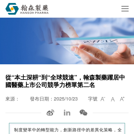
搜索
從“本土深耕“到“全球競速”，翰森製藥躍居中
國醫藥上市公司競爭力榜單第二名
來源：
發布日期：2025/10/23
字號



制度變革中的轉型能力，創新路徑中的差異化策略，全