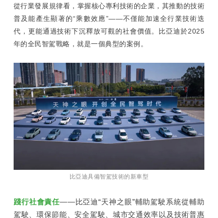
從行業發展規律看，掌握核心專利技術的企業，其推動的技術
普及能產生顯著的“乘數效應”——不僅能加速全行業技術迭
代，更能通過技術下沉釋放可觀的社會價值。比亞迪於2025
年的全民智駕戰略，就是一個典型的案例。
比亞迪具備智駕技術的新車型
踐行社會責任
——比亞迪“天神之眼”輔助駕駛系統從輔助
駕駛、環保節能、安全駕駛、城市交通效率以及技術普惠