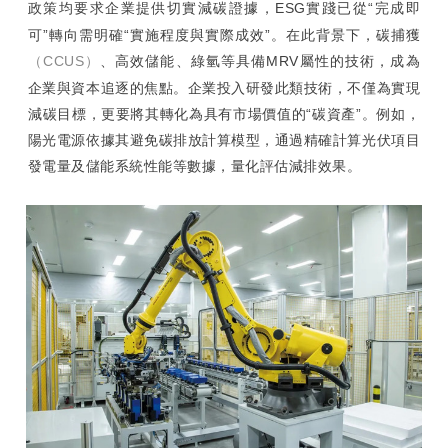
政策均要求企業提供切實減碳證據，
ESG
實踐已從“完成即
可”轉向需明確“實施程度與實際成效”。在此背景下，碳捕獲
（
CCUS
）
、高效儲能、綠氫等具備
MRV
屬性的技術，成為
企業與資本追逐的焦點。企業投入研發此類技術，不僅為實現
減碳目標，更要將其轉化為具有市場價值的“碳資產”。例如，
陽光電源依據其避免碳排放計算模型，通過精確計算光伏項目
發電量及儲能系統性能等數據，量化評估減排效果。