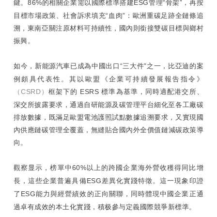
鍵。
86%
的相關企業需以國際標準搭建
ESG
管理“骨架”，再按
目標市場政策、社會訴求填充“血肉”：歐洲重碳足跡全鏈條追
溯，東南亞關注原材料可持續性，國內則
銜
接雙碳目標與鄉村
振興。
如今，新能源汽車已成為中國出口
“三大件
"
之一，比亞迪的案
例頗具代表性。其以歐盟《企業可持續發展報告指令》
（
CSRD
）
框架下的
ESRS
標準為基準，同時適配港交所、
深交所披露要求，通過自研能源及碳管理平台細化至各工廠碳
排放數據，既滿足歐盟電池護照試點數據追溯要求，又實現國
內供應鏈碳管理全覆蓋，無縫貼合國內外全價值鏈
減
碳政策導
向。
觀察显示，榜單中
60%
以上的跨國企業海外營收穫得同比增
長，這些企業普遍具備
ESG
差異化實踐特徵。這一現象印證
了
ESG
能力與經營績效的正向關聯，同時體現中國企業正通
過卓有成效的本土化實踐，積极參与定義國際競爭新標準。