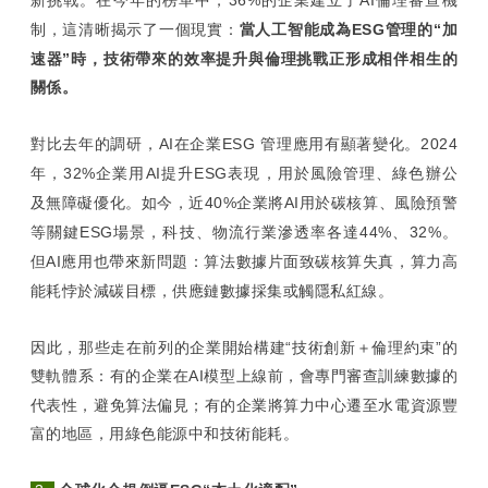
制，這清晰揭示了一個現實：
當人工智能成為
ESG
管理的“加
速器”時，技術帶來的效率提升與倫理挑戰正形成相伴相生的
關係。
對比去年的調研，
AI
在企業
ESG
管理應用有顯著變化。
2024
年，
32%
企業用
AI
提升
ESG
表現，用於風險管理、綠色辦公
及無障礙優化。如今，近
40%
企業將
AI
用於碳核算、風險預警
等關鍵
ESG
場景，科技、物流行業滲透率各達
44%
、
32%
。
但
AI
應用也帶來新問題：算法數據片面致碳核算失真，算力高
能耗悖於減碳目標，供應鏈數據採集或觸隱私紅線。
因此，那些走在前列的企業開始構建
“技術創新＋倫理約束”的
雙軌體系：有的企業在
AI
模型上線前，會專門審查訓練數據的
代表性，避免算法偏見；有的企業將算力中心遷至水電資源豐
富的地區，用綠色能源中和技術能耗。