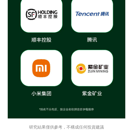
研究結果僅供參考，不構成任何投資建議