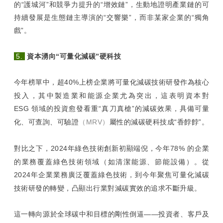
的“護城河”和競爭力提升的“增效鏈”，生動地證明產業鏈的可
持續發展是生態鏈主導演的“交響樂”，而非某家企業的“獨角
戲”。
5.
資本湧向
“可量化減碳”硬科技
今年榜單中，超
40%
上榜企業將可量化減碳技術研發作
為
核心
投入，其中製造業和能源企業尤為突出，這表明資本對
ESG
領域的投資愈發看重“真刀真槍”的減碳效果，具備可量
化、可查詢、可驗證
（
MRV
）
屬性的減碳硬科技成“香餑餑”。
對比之下，
2024
年綠色技術創新初顯端倪，今年
78%
的企業
的業務覆蓋綠色技術領域（如清潔能源、節能設備）。從
2024
年企業業務廣泛覆蓋綠色技術，到今年聚焦可量化減碳
技術研發的轉變，凸顯出行業對減碳實效的追求不斷升級。
這一轉向源於全球碳中和目標的剛性倒逼
——投資者、客戶及