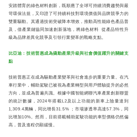
安踏體育的綠色材料創新，既順應了全球可持續消費趨勢與嚴
苛環保法規，又印證了可持續科技對環境價值與品牌競爭力的
雙重驅動。其通過技術突破降本增效，推動高性能綠色產品普
及，借產業鏈協同加速創新落地，將綠色材料 從產品特性升
級為品牌差異化競爭及引領行業變革的戰略支點
。
比亞迪：技術普惠成為撬動產業升級與社會價值躍升的關鍵支
點
技術普惠正在成為驅動產業變革與社會進步的重要力量。在汽
車行業中，輔助駕駛已被視為產業轉型與用戶體驗提升的
必然
方向，並成為普遍共識。根據中國智能網聯汽車產業創新聯盟
的統計數據，
2024年搭載L2及以上功能的新車上險量達到
1,309.4萬輛，同比增長31.5% ；市場滲透率高達57.3%，同
比增加10%。然而，目前搭載輔助駕駛功能的車型價格仍然偏
高，普及進程仍顯緩慢。