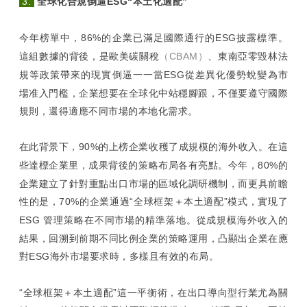
3.
全球化合規倒逼
ESG
“本土化適配”
今年榜單中，
86%
的企業已滿足國際通行的
ESG
披
露
標準。
這組數據的背後，是歐美碳關稅
（
CBAM
）
、東南亞零毀林法
規等政策帶來的現實倒逼一一當
ESG
從差異化優勢蛻變為市
場准入門檻，企業想要在全球化中站穩腳跟，不僅要遵守國際
規則，還得適應不同市場的本地化需求。
在此背景下，
90%
的上榜企業收穫了成規模的海外收入。在這
些達標企業里，成果背後的策略布局各有亮點。今年，
80%
的
企業建立了針對重點出口市場的區域化調研機制，而更具前瞻
性的是，
70%
的企業通過“全球框架＋本土適配”模式，實現了
ESG
管理策略在不同市場的精準落地。從成規模海外收入的
結果，回溯到前期不同比例企業的策略運用，凸顯出企業在應
對
ESG
海外市場要求時，多樣且有效的布局。
“全球框架＋本土適配”這一平衡術，在出口導向型行業尤為關