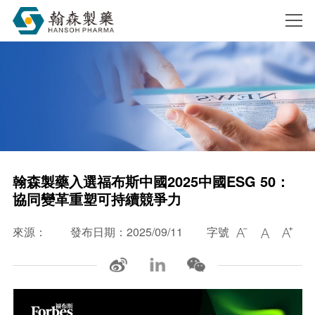
搜索
翰森製藥入選福布斯中國2025中國ESG 50：
協同變革重塑可持續競爭力
來源：
發布日期：2025/09/11
字號


