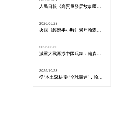
人民日報《高質量發展故事匯》丨翰森製藥：生物醫藥 從“跟隨”到“引領”
2026/05/28
央視《經濟半小時》聚焦翰森製藥：中國創新葯叩開歐美大門
2026/03/30
減重大戰再添中國玩家：翰森奧萊泊肽III期成功，國產GLP-1/GIP雙靶點加速入場
2025/10/23
從“本土深耕“到“全球競速”，翰森製藥躍居中國醫藥上市公司競爭力榜單第二名