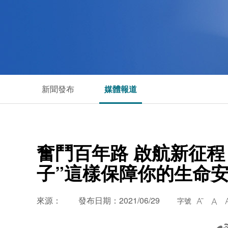
新聞發布
媒體報道
奮鬥百年路 啟航新征程
子”這樣保障你的生命
來源：
發布日期：2021/06/29
字號

