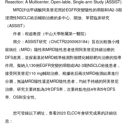
Resection: A Multicenter, Open-lable, Single-arm Study (ASSIST)
MRD評估甲磺酸阿美替尼用於EGFR突變陽性的IB期和IA2-3期
浸潤性NSCLC術后輔助治療的多中心、開放、單臂臨床研究
（ASSIST）
作者：程超教授（中山大學附屬第一醫院）
簡介：ASSIST研究（ChiCTR2200063184）旨在比較微小殘
留病灶（MRD）陽性和MRD陰性患者使用阿美替尼持續治療的
DFS差異，並探索基於MRD精準檢測對個體化輔助靶向治療的指導
作用。擬納入130例EGFR突變的IB期或IA2-3期NSCLC術後患者，
接受阿美替尼110 mg輔助治療。根據術后兩次MRD檢測結果進行
分層，無論MRD陽性還是MRD陰性患者，均給予持續的阿美替尼
治療。研究主要終點為3年DFS率，次要終點包括4年和5年DFS
率、OS和安全性。
您可登錄以下網址，查看2023 ELCC年會研究成果的詳細信
息：