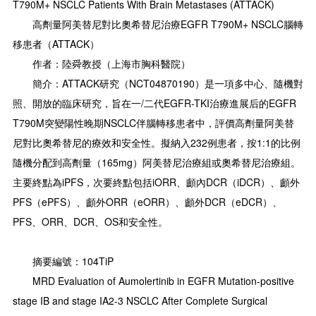
T790M+ NSCLC Patients With Brain Metastases (ATTACK)
高劑量阿美替尼對比奧希替尼治療EGFR T790M+ NSCLC腦轉
移患者（ATTACK）
作者：陸舜教授（上海市胸科醫院）
簡介：ATTACK研究（NCT04870190）是一項多中心、隨機對
照、開放的臨床研究，旨在一/二代EGFR-TKI治療進展后的EGFR
T790M突變陽性晚期NSCLC伴腦轉移患者中，評價高劑量阿美替
尼對比奧希替尼的療效和安全性。擬納入232例患者，按1:1的比例
隨機分配到高劑量（165mg）阿美替尼治療組或奧希替尼治療組。
主要終點為iPFS，次要終點包括iORR、顱內DCR（iDCR）、顱外
PFS（ePFS）、顱外ORR（eORR）、顱外DCR（eDCR）、
PFS、ORR、DCR、OS和安全性。
摘要編號：104TiP
MRD Evaluation of Aumolertinib in EGFR Mutation-positive
stage IB and stage IA2-3 NSCLC After Complete Surgical