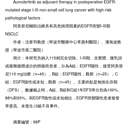
Aumolertinib as adjuvant therapy in postoperative EGFR-
mutated stage I-III non-small cell lung cancer with high-risk
pathological factors
阿美替尼輔助治療具有高危病理因素的EGFR突變I-III期
NSCLC
作者：沈韋羽教授（寧波市醫療中心李惠利醫院）、瀋海波教
授（寧波市第二醫院）
簡介：本研究共納入115例完全切除、I-III期、含實體、微乳頭
或複雜腺體成分的肺腺癌患者，分為A組：EGFR陽性，接受阿美替
尼110 mg治療（n=45），B組：EGFR陽性，觀察（n=25），C
組：EGFR陰性或未知，觀察（n=45）。主要終點是無病生存期
（DFS）。數據截止時，A組、B組和C組1年DFS率分別為100%、
88%和93%。與EGFR陰性或未知相比，EGFR突變陽性患者複發
率更高。未發生≥3級不良事件。
摘要編號：98P