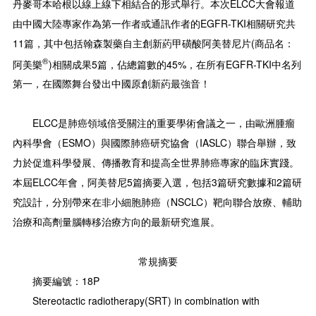
丹麥哥本哈根以線上線下相結合的形式舉行。本次ELCC大會報道
由中國大陸專家作為第一作者或通訊作者的EGFR-TKI相關研究共
11篇，其中包括翰森製藥自主創新葯甲磺酸阿美替尼片(商品名：
®
阿美樂
)相關成果5篇，佔總篇數的45%，在所有EGFR-TKI中名列
第一，在國際舞台發出中國原創新葯最強音！
ELCC是肺癌領域倍受關注的重要學術會議之一，由歐洲腫瘤
內科學會（ESMO）與國際肺癌研究協會（IASLC）聯合舉辦，致
力於促進科學發展、傳播教育和提高全世界肺癌專家的臨床實踐。
本屆ELCC年會，阿美替尼5篇摘要入選，包括3篇研究數據和2篇研
究設計，分別帶來在非小細胞肺癌（NSCLC）靶向聯合放療、輔助
治療和高劑量腦轉移治療方向的最新研究進展。
常規摘要
摘要編號：18P
Stereotactic radiotherapy(SRT) in combination with