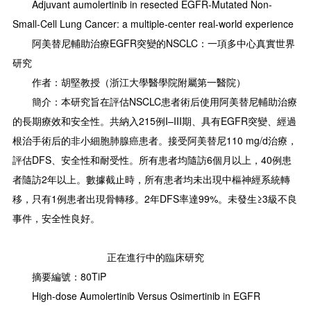
Adjuvant aumolertinib in resected EGFR-Mutated Non-
Small-Cell Lung Cancer: a multiple-center real-world experience
阿美替尼輔助治療EGFR突變的NSCLC：一項多中心真實世界
研究
作者：胡堅教授（浙江大學醫學院附屬第一醫院）
簡介：本研究旨在評估NSCLC患者術后使用阿美替尼輔助治療
的長期療效和安全性。共納入215例I–III期、具有EGFR突變、經過
根治手術后的非小細胞肺腺癌患者。接受阿美替尼110 mg/d治療，
評估DFS、安全性和耐受性。所有患者均隨訪6個月以上，40例患
者隨訪2年以上。數據截止時，所有患者均未出現中樞神經系統轉
移，只有1例患者出現骨轉移。2年DFS率達99%。未發生≥3級不良
事件，安全性良好。
正在進行中的臨床研究
摘要編號：80TiP
High-dose Aumolertinib Versus Osimertinib in EGFR