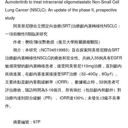
Aumolertinib to treat intracranial oligometastatic Non-Small Cell
Lung Cancer (NSCLC): An update of the phase II, prospective
study
阿美替尼聯合立體定向放療(SRT)治療顱內寡轉移性NSCLC：
一項前瞻性II期臨床研究
作者：樊旼/陳佳艷教授（復旦大學附屬腫瘤醫院）
簡介：本研究（NCT04519983）旨在探索阿美替尼聯合SRT
治療顱內寡轉移性NSCLC的療效和安全性。共納入35例具有EGFR
敏感突變的顱內寡轉移患者，接受阿美替尼110mg治療，直到顱內
疾病進展，在顱內寡進展後接受SRT治療（32–40Gy，8Gy/f）。
主要終點是顱內客觀緩解率（iORR）。數據截止時，32例患者可
評估療效，隨訪時間為3-16個月。所有病灶（包括顱內和顱外）對
治療均達到部分緩解（PR）， iORR達100%；未發生≥3級不良事
件。
摘要編號：97P