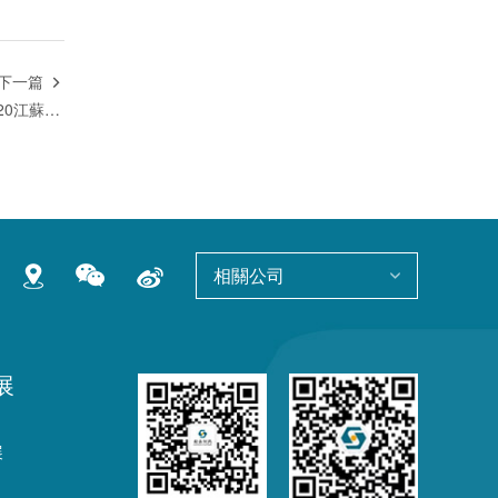
下一篇

連續兩年上榜！豪森葯業入選“2020江蘇省百強創新型企業”前20強
相關公司
展
展