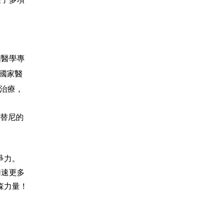
國醫學專
國家醫
治療，
美替尼的
爭力。
加速更多
森力量！