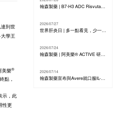
翰森製藥 | B7-H3 ADC Risvutatug Rezetecan（HS-20093）骨肉瘤III期臨床ARTEMIS-011達到IRC-PFS主要終點
2026/07/27
已達到世
世界肝炎日 | 多一點看見，少一點偏見，科學治療才是打敗乙肝的最強答案
科大學王
2026/07/24
翰森製藥 | 阿美樂® ACTIVE 研究在線發表於國際期刊 JTO
®
阿美樂
2026/07/14
翰森製藥宣布與Avere就口服IL-23候選分子HS-20118達成許可合作及戰略投資
究終點，
表示，此
用性更