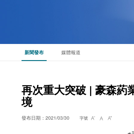
新聞發布
媒體報道
再次重大突破 | 豪森
境
發布日期：2021/03/30
字號


