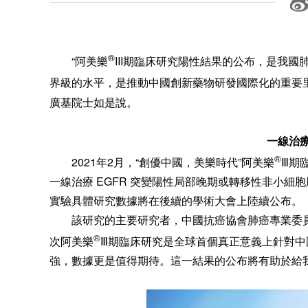
®
“阿美樂
III期臨床研究陽性結果的公布，是我
界級的水平，是推動中國創新藥物研發國際化的重要
廣基院士如是說。
一線治
®
2021年2月，“創優中國，美樂時代”阿美樂
Ⅲ期
一線治療 EGFR 突變陽性局部晚期或轉移性非小細
實驗具體研究數據將在後續的學術大會上陸續公布。
該研究的主要研究者，中國抗癌協會肺癌專業委
®
次阿美樂
Ⅲ期臨床研究是全球首個真正意義上針對中
強，數據更是值得期待。這一結果的公布將有助於給