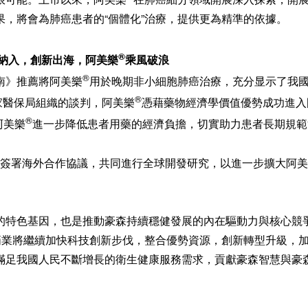
，將會為肺癌患者的“個體化”治療，提供更為精準的依據。
®
納入，創新出海，阿美樂
乘風破浪
®
指南》推薦將阿美樂
用於晚期非小細胞肺癌治療，充分显示了我
®
家醫保局組織的談判，阿美樂
憑藉藥物經濟學價值優勢成功進入
®
阿美樂
進一步降低患者用藥的經濟負擔，切實助力患者長期規範
Rx）簽署海外合作協議，共同進行全球開發研究，以進一步擴大阿
的特色基因，也是推動豪森持續穩健發展的內在驅動力與核心競
葯業將繼續加快科技創新步伐，整合優勢資源，創新轉型升級，
滿足我國人民不斷增長的衛生健康服務需求，貢獻豪森智慧與豪