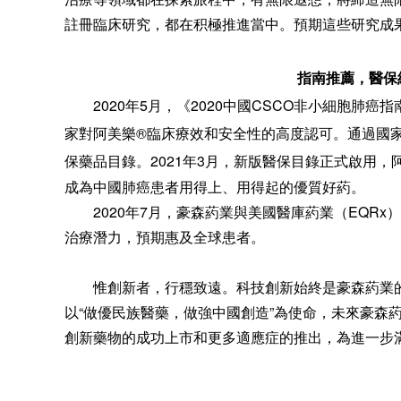
註冊臨床研究，都在积極推進當中。預期這些研究成果
指南推薦，醫保
2020年5月，《2020中國CSCO非小細胞肺癌
家對阿美樂®臨床療效和安全性的高度認可。通過國
保藥品目錄。2021年3月，新版醫保目錄正式啟用，
成為中國肺癌患者用得上、用得起的優質好葯。
2020年7月，豪森葯業與美國醫庫葯業（EQ
治療潛力，預期惠及全球患者。
惟創新者，行穩致遠。科技創新始終是豪森葯業
以“做優民族醫藥，做強中國創造”為使命，未來豪森
創新藥物的成功上市和更多適應症的推出，為進一步