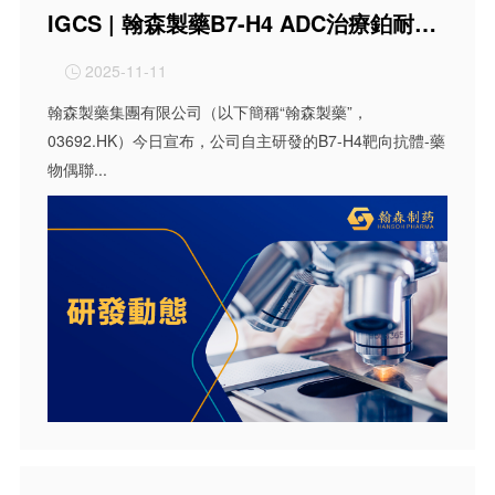
IGCS | 翰森製藥B7-H4 ADC治療鉑耐葯卵巢癌Ⅱ期研究結果入選口頭報告
2025-11-11

翰森製藥集團有限公司（以下簡稱“翰森製藥”，
03692.HK）今日宣布，公司自主研發的B7-H4靶向抗體-藥
物偶聯...