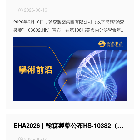
2026-06-16

2026年6月16日，翰森製藥集團有限公司（以下簡稱“翰森
製藥”，03692.HK）宣布，在第108屆美國內分泌學會年...
EHA2026 | 翰森製藥公布HS-10382（新型BCR::ABL1變構抑製劑）治療慢性髓細胞性白血病（CML）兩項研究數據
2026-06-12
