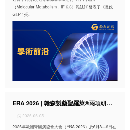
（Molecular Metabolism，IF 6.6）雜誌[1]發表了《長效
GLP-1受...
ERA 2026 | 翰森製藥聖羅萊®兩項研究成果亮相，聚焦聯合治療與優化給葯
2026-06-05

2026年歐洲腎臟病協會大會（ERA 2026）於6月3—6日在