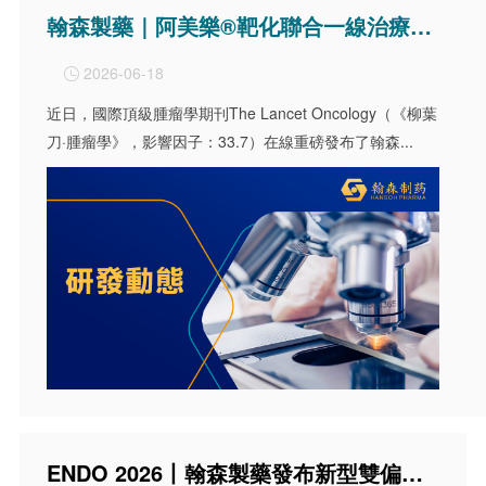
翰森製藥｜阿美樂®靶化聯合一線治療研究榮登國際頂刊《柳葉刀・腫瘤學》，AENEAS2 Ⅲ期最新臨床數據全文發布
2026-06-18

近日，國際頂級腫瘤學期刊The Lancet Oncology（《柳葉
刀·腫瘤學》，影響因子：33.7）在線重磅發布了翰森...
ENDO 2026丨翰森製藥發布新型雙偏向性GLP-1/GIP受體激動劑奧萊泊肽體外藥理學研究報告