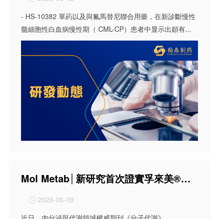
- HS-10382 單葯以及與氟馬替尼聯合用藥，在新診斷慢性
髓細胞性白血病慢性期（ CML-CP）患者中显示出頗有...
Mol Metab│新研究首次證實孚來美®對糖尿病性骨質疏鬆患者具有綜合的骨保護潛力
2026-06-09

近日，內分泌與代謝領域權威期刊《分子代謝》