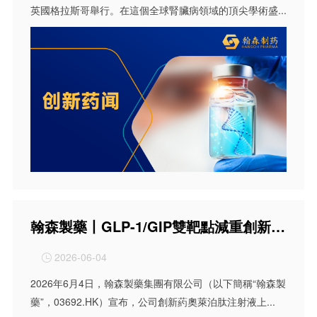
英國格拉斯哥舉行。在這個全球腎臟病領域的頂尖學術盛...
翰森製藥丨GLP-1/GIP雙靶點減重創新葯奧萊泊肽注射液上市許可申請獲國家藥品監督管理局受理
2026-06-04

2026年6月4日，翰森製藥集團有限公司（以下簡稱“翰森製
藥”，03692.HK）宣布，公司創新葯奧萊泊肽注射液上...