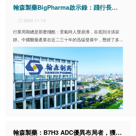
翰森製藥BigPharma啟示錄：踐行長期主義，穿越時代周期
2024-11-13

行業周期總是那麼殘酷：景氣時人聲鼎沸，谷底則冷清寂
靜。中國醫藥產業在近二三十年的迅猛發展中，歷經了多...
翰森製藥：B7H3 ADC優異布局者，獲中美突破性療法