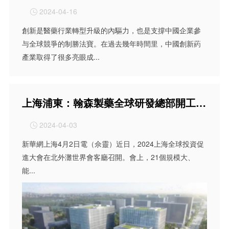
2024-04-16

創新是醫藥行業轉型升級的內驅力，也是支撐中國企業參
与全球競爭的制勝法寶。在過去幾年時間里，中國創新葯
產業取得了很多亮眼成...
上海浦東：翰森製藥全球研發總部開工建設
2024-04-03

新華網上海4月2日電（佘靈）近日，2024上海全球投資促
進大會在北外灘世界會客廳召開。會上，21個規模大、
能...