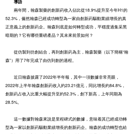
導語
兩年間，翰森製藥的創新葯收入佔比從18.9%提升至今年H1的
52.3%，儼然翰森已經成功轉型為一家由創新葯驅動業績增長的真
正意義上的創新葯企。翰森到底是如何轉型成功，平穩度過集采黑
暗期的？它有哪些重磅產品？其未來前景如何？
從仿製到仿創結合，再到創新葯為主，翰森製藥（以下簡稱“翰
森”）用了7年完成了由仿到創的過程。
近日翰森披露了2022年半年報，其中一項數據非常亮眼，
2022年上半年翰森創新葯收入約23.21億元，同比增長約84.8%，
創新葯占收入比重大幅提升至約52.3%，創下新高，上年同期為
28.5%。
這一數據對翰森來說是里程碑式的數據，意味着其已經成功轉
型為一家以創新葯驅動業績增長的創新葯企。翰森的成功轉型也給