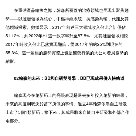
在重磅產品輪換之際，翰森所覆蓋的治療領域也呈現出聚焦趨
勢——以腫瘤領域為核心，中樞神經系統、抗感染為輔，代謝及其
他領域探索。數據显示，2017年前述三大領域收入佔比合計僅佔
51.12%，到2022年H1這一数字攀升至87.8%；尤其腫瘤領域相較
2017年時收入佔比已然實現翻倍，從2017年的約25%到現在的
55.3%。這一聚焦的趨勢實際上也是醫藥行業的大公司發展趨勢的
縮影。
02翰森的未來：BD和自研雙引擎，BD已現成果併入快軌道
翰森現今在創新葯上的亮眼表現是過去多年投入創新的結果，
未來的高度則取決於當下所做的事情。過去4年翰森依靠自主研发
上市了5個1類新葯，接下來，其成果將來自於自主研發和外部合作
兩部分。