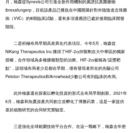
月，翰森從Synexis公司引進全新作用機制的廣譜抗真菌藥物
ibrexafungerp，目前該產品已獲批在中國開展針對外陰陰道念珠菌
病（VVC）的Ⅲ期臨床試驗，還有多項適應證已處於後期臨床開發
階段。
二是积極布局早期高差異化代表項目。今年5月，翰森從
NiKang Therapeutics Inc.獲得了HIF-2α抑製劑在大中華區的獨家
授權，合作領域為多種腫瘤類型的治療。HIF-2α被稱為“諾獎靶
點”，該領域布局者少且都在早期，僅有發現者所在的先驅公司
Peloton Therapeutics和Arrowhead少數公司有到臨床的布局。
此外翰森還在探索以孵化投資的形式去布局早期創新。2021年
6月，翰森和魚鷹資產共同創立並孵化了博勝葯業，這是一家提供
基於細胞研究的合同研究實驗室。
三是強化全球範圍技術平台合作。在這一戰略下，翰森去年密