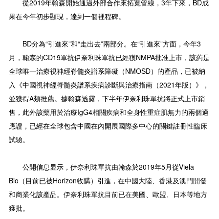
從2019年翰森開始通過外部合作來拓寬管線，3年下來，BD成
果在今年初步顯現，達到一個裡程碑。
BD分為“引進來”和“走出去”兩部分。在“引進來”方面，今年3
月，翰森的CD19單抗伊奈利珠單抗已經獲NMPA批准上市，該葯是
全球唯一治療視神經脊髓炎譜系障礙（NMOSD）的產品，已被納
入《中國視神經脊髓炎譜系疾病診斷與治療指南（2021年版）》，
並獲得A類推薦。據翰森透露，下半年伊奈利珠單抗將正式上市銷
售，此外該藥用於治療IgG4相關疾病和全身性重症肌無力的兩個適
應證，已經在全球包含中國在內開展國際多中心的關鍵註冊性臨床
試驗。
公開信息显示，伊奈利珠單抗由翰森於2019年5月從Viela
Bio（目前已被Horizon收購）引進，在中國大陸、香港及澳門開發
和商業化該產品。伊奈利珠單抗目前已在美國、歐盟、日本等地方
獲批。