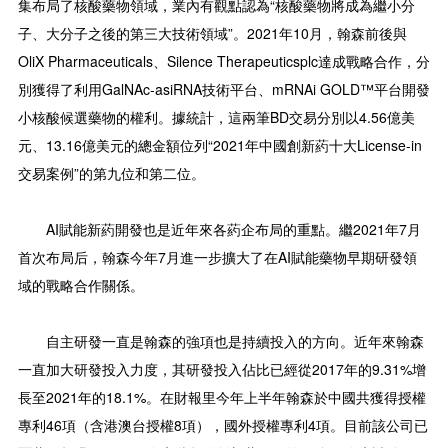
集布局了核酸藥物領域，業內有觀點認為“核酸藥物將成為繼小分
子、大分子之後的第三大技術領域”。2021年10月，翰森前後與
OliX Pharmaceuticals、Silence Therapeuticsplc達成戰略合作，分
別獲得了利用GalNAc-asiRNA技術平台、mRNAi GOLD™平台開發
小核酸候選藥物的權利。據統計，這兩筆BD交易分別以4.56億美
元、13.16億美元的總金額位列“2021年中國創新葯十大License-in
交易案例”的第九位和第二位。
AI賦能新葯開發也是近年來各葯企布局的重點。繼2021年7月
首次布局后，翰森今年7月進一步擴大了在AI賦能藥物早期研發領
域的戰略合作關係。
自主研發一直是翰森的強項也是持續投入的方向。近年來翰森
一直加大研發投入力度，其研發投入佔比已經從2017年的9.31%增
長至2021年的18.1%。在財報里今年上半年翰森於中國共獲得授權
專利46項（含港澳台授權8項），國外授權專利4項。目前該公司已