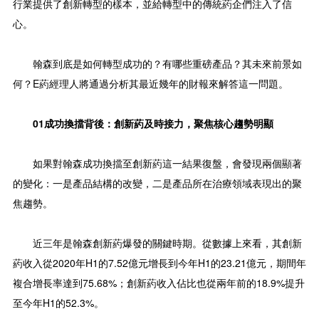
行業提供了創新轉型的樣本，並給轉型中的傳統葯企們注入了信
心。
翰森到底是如何轉型成功的？有哪些重磅產品？其未來前景如
何？E葯經理人將通過分析其最近幾年的財報來解答這一問題。
01成功換擋背後：創新葯及時接力，聚焦核心趨勢明顯
如果對翰森成功換擋至創新葯這一結果復盤，會發現兩個顯著
的變化：一是產品結構的改變，二是產品所在治療領域表現出的聚
焦趨勢。
近三年是翰森創新葯爆發的關鍵時期。從數據上來看，其創新
葯收入從2020年H1的7.52億元增長到今年H1的23.21億元，期間年
複合增長率達到75.68%；創新葯收入佔比也從兩年前的18.9%提升
至今年H1的52.3%。