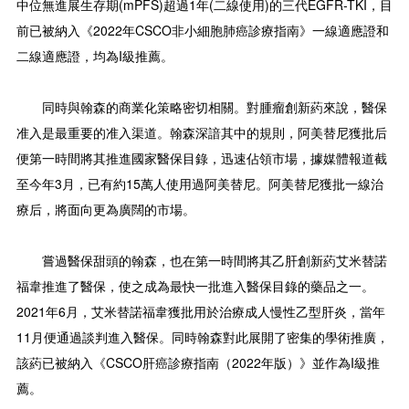
中位無進展生存期(mPFS)超過1年(二線使用)的三代EGFR-TKI，目
前已被納入《2022年CSCO非小細胞肺癌診療指南》一線適應證和
二線適應證，均為I級推薦。
同時與翰森的商業化策略密切相關。對腫瘤創新葯來說，醫保
准入是最重要的准入渠道。翰森深諳其中的規則，阿美替尼獲批后
便第一時間將其推進國家醫保目錄，迅速佔領市場，據媒體報道截
至今年3月，已有約15萬人使用過阿美替尼。阿美替尼獲批一線治
療后，將面向更為廣闊的市場。
嘗過醫保甜頭的翰森，也在第一時間將其乙肝創新葯艾米替諾
福韋推進了醫保，使之成為最快一批進入醫保目錄的藥品之一。
2021年6月，艾米替諾福韋獲批用於治療成人慢性乙型肝炎，當年
11月便通過談判進入醫保。同時翰森對此展開了密集的學術推廣，
該葯已被納入《CSCO肝癌診療指南（2022年版）》並作為I級推
薦。