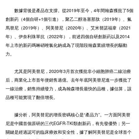
數據背後是產品在支撐。從2019年至今，4年間翰森獲批了5個
創新葯（4個自研+1個引進），聚乙二醇洛塞那肽（2019年）、氟
馬替尼（2019年）、阿美替尼（2020年）、艾米替諾福韋（2021
年）、伊奈利珠單抗（2022年），前述四個自研創新葯以及2014
年上市的新葯嗎啉硝唑氯化鈉成為了現階段翰森業績增長的驅動
力。
尤其是阿美替尼，2020年3月首次獲批非小細胞肺癌二線治療
后，商業化上市首年便銷售過億。去年年底阿美替尼進一步獲批了
一線治療，銷售持續發力，成為翰森增長最快的品種，據估算，該
品種可能實現了翻倍增長。
據分析，阿美替尼的增長密碼核心是“產品力”。一方面阿美替
尼是中國首個原研的三代EGFR-TKI類創新葯，有先發優勢；另一
關鍵是經過認可的臨床療效和安全性，據了解阿美替尼是全球首个