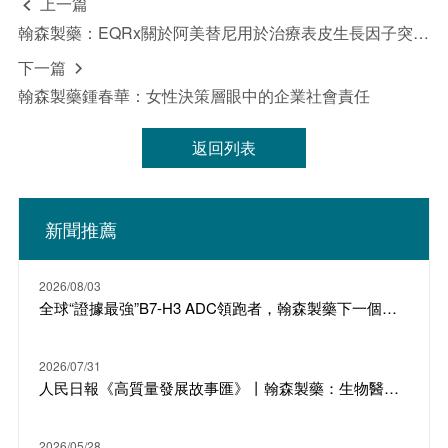
上一篇

翰森製藥：EQRx關於阿美替尼用於治療表皮生長因子突變的非小細胞肺癌上市許可申請獲EMA受理
下一篇

翰森製藥鍾春華：女性決策層眼中的企業社會責任
返回列表
新聞推薦
2026/08/03
全球“證據最強”B7-H3 ADC領跑者，翰森製藥下一個明星產品
2026/07/31
人民日報《高質量發展故事匯》丨翰森製藥：生物醫藥 從“跟隨”到“引領”
2026/05/28