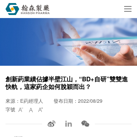
搜索
創新葯業績佔據半壁江山，“BD+自研”雙雙進
快軌，這家葯企如何脫穎而出？
來源：E葯經理人
發布日期：2022/08/29
字號


