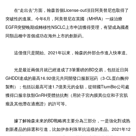
在“走出去”方面，翰森首個License-out項目阿美替尼也取得了
突破性的進展。今年6月，阿美替尼在英國（MHRA）一線治療
EGFR突變晚期或轉移性NSCLC上市申請獲得受理，有望成為國產
同類品種中首個成功在海外上市的創新葯。
這僅僅只是開始。2021年以來，翰森的外部合作進入快車道。
光是最近兩個月就已經達成了3筆重磅的BD交易，包括近日與
GHDDI達成的最高16.92億元共同開發口服新冠葯（3-CL蛋白酶抑
製劑）；包括以最高可達1.7億美元的金額，從韓國TiumBio公司處
獲得口服非肽類GnRH受體拮抗劑（用於子宮內膜異位症和子宮肌
瘤及其他潛在適應證）的許可等。
據了解翰森未來的BD戰略將主要分為三部分，一是強化對成熟
創新產品的篩選和引進，比如伊奈利珠單抗這樣的產品。2021年12