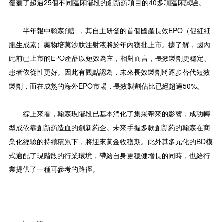
覆蓋了超過25個不同臨床階段的創新葯項目的40多項臨床試驗。
半年報中翰森預計，其自主研發的首個國產長效EPO（促紅細
胞生成素）藥物培莫沙肽注射液將於年內獲批上市。據了解，國內
此前已上市的EPO產品以短效為主，相對而言，長效製劑更穩定、
患者依從性更好。因此有觀點認為，未來長效製劑將逐步替代短效
製劑，而在成熟的海外EPO市場，長效製劑佔比已經超過50%。
綜上來看，翰森現階段已基本消化了集采帶來的影響，成功轉
型成依靠創新葯造血的創新葯企。未來手握多款創新葯的翰森在商
業化經驗的持續積累下，將迎來黃金收穫期。此外其多元化的BD模
式適配了現階段的行業環境，帶給自身更穩健增長的同時，也給行
業提供了一種可參考的路徑。