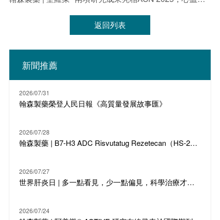
保證前瞻性信息的準確性、及時性或完整性，並且不承擔更新
或修訂這些前瞻性聲明的義務。無論是翰森製藥還是其任何董
事、員工或代理人，均不對任何證明不準確或無法實現的前瞻
返回列表
性聲明負責，也不對因依賴本新聞稿中提供的信息而產生的任
何損失或損害負責，包括但不限於直接、偶然、間接或懲罰性
的損害。
新聞推薦
2026/07/31
翰森製藥榮登人民日報《高質量發展故事匯》
2026/07/28
翰森製藥 | B7-H3 ADC Risvutatug Rezetecan（HS-20093）骨肉瘤III期臨床ARTEMIS-011達到IRC-PFS主要終點
2026/07/27
世界肝炎日 | 多一點看見，少一點偏見，科學治療才是打敗乙肝的最強答案
2026/07/24