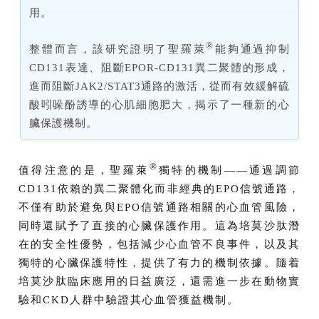
用。
®
整體而言，該研究證明了聖羅萊
能夠通過抑制
CD131表達、阻斷EPOR-CD131異二聚體的形成，
進而阻斷JAK2/STAT3通路的激活，從而有效緩解硫
酸吲哚酚誘導的心肌細胞肥大，揭示了一種新的心
臟保護機制。
®
值得注意的是，聖羅萊
獨特的機制——通過調節
CD131依賴的異二聚體化而非經典的EPO信號通路，
不僅有助於避免與EPO信號通路相關的心血管風險，
同時還賦予了直接的心臟保護作用。這為培莫沙肽潛
在的安全性優勢，包括減少心血管不良事件，以及其
獨特的心臟保護特性，提供了有力的機制依據。隨着
培莫沙肽
臨床應用的日益廣泛，還需進一步在動物實
驗和CKD人群中驗證其心血管獲益機制。