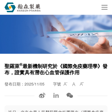
搜索
®
聖羅萊
最新機制研究於《國際免疫藥理學》發
布，證實具有潛在心血管保護作用
發布日期：2025/11/05
字號


