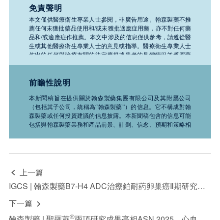
免責聲明
本文僅供醫療衛生專業人士參閱，非廣告用途。翰森製藥不推
薦任何未獲批藥品使用和
/
或未獲批適應症用藥，亦不對任何藥
品和
/
或適應症作推薦。本文中涉及的信息僅供參考，請遵從醫
生或其他醫療衛生專業人士的意見或指導。醫療衛生專業人士
作出的任何與治療有關的決定應根據患者的具體情況並遵照藥
品說明書。如需了解公司任何產品、醫療或疾病的相關信息，
請務必諮詢醫療衛生專業人士。
前瞻性說明
本新聞稿旨在提供關於翰森製藥集團有限公司及其附屬公司
（包括其子公司，統稱為“翰森製藥”）的信息。它不構成對翰
森製藥或任何投資建議的信息披露。本新聞稿包含的信息可能
包括與翰森製藥業務和產品前景、計劃、信念、預期和策略相
關的前瞻性聲明。這些聲明是基於推測性假設的預測，並不保
證未來的表現。它們受到諸如科學、商業、政治、經濟、財
務、法律因素以及競爭環境和社會條件等風險和不確定性的影
響，這些因素很多都是翰森製藥無法控制且難以預測的，因此
實際結果可能與此處所述有顯著差異，且過去的證券價格趨勢
上一篇

不應作為未來行情的指導。因此，投資者在使用這些信息進行
IGCS | 翰森製藥B7-H4 ADC治療鉑耐葯卵巢癌Ⅱ期研究結果入選口頭報告
投資決策時應謹慎行事。“致力於”“預期”“相信”“預測”“意
圖”“預計”“可能”“將”“應該”“計劃”“繼續”“目標”“考慮”“估計”“指
下一篇

導”“潛在”“追求”以及於任何未來計劃、行動或事件的討論中使
用的類似詞語和術語，均表示前瞻性聲明。翰森製藥不承諾或
®
翰森製藥 | 聖羅萊
兩項研究成果亮相ASN 2025，心血管安全性優勢再添力證