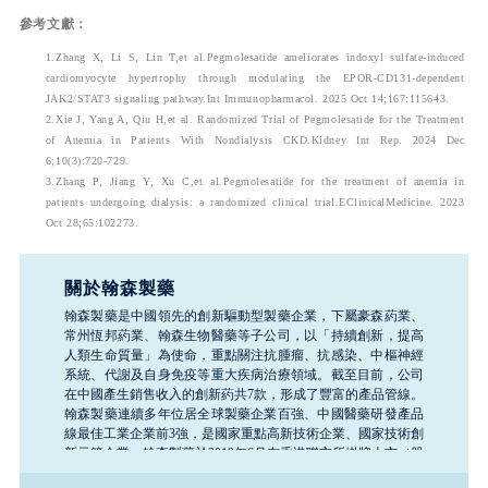
參考文獻：
1.Zhang X, Li S, Lin T,et al.Pegmolesatide ameliorates indoxyl sulfate-induced 
cardiomyocyte hypertrophy through modulating the EPOR-CD131-dependent 
JAK2/STAT3 signaling pathway.Int Immunopharmacol. 2025 Oct 14;167:115643.
2.Xie J, Yang A, Qiu H,et al. Randomized Trial of Pegmolesatide for the Treatment 
of Anemia in Patients With Nondialysis CKD.Kidney Int Rep. 2024 Dec 
6;10(3):720-729.
3.Zhang P, Jiang Y, Xu C,et al.Pegmolesatide for the treatment of anemia in 
patients undergoing dialysis: a randomized clinical trial.EClinicalMedicine. 2023 
Oct 28;65:102273.
關於翰森製藥
翰森製藥是中國領先的創新驅動型製藥企業，下屬豪森葯業、
常州恆邦葯業、翰森生物醫藥等子公司，以「持續創新，提高
人類生命質量」為使命，重點關注抗腫瘤、抗感染、中樞神經
系統、代謝及自身免疫等重大疾病治療領域。截至目前，公司
在中國產生銷售收入的創新葯共7款，形成了豐富的產品管線。
翰森製藥連續多年位居全球製藥企業百強、中國醫藥研發產品
線最佳工業企業前3強，是國家重點高新技術企業、國家技術創
新示範企業。翰森製藥於2019年6月在香港聯交所掛牌上市（股
票代碼：03692.HK）。