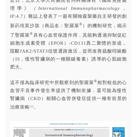
近日，北京大學人民醫院腎內科團隊在《國際免疫藥
理學》
（International Immunopharmacology
，
IF:4.7）雜誌上發表了一篇有關翰森製藥自主研發的創
®
新葯培莫沙肽（商品名：聖羅萊
）的機制研究，揭示
®
了聖羅萊
具有心血管保護作用，其能夠通過抑制促紅
細胞生成素受體（EPOR）-CD131異二聚體的形成，
阻斷JAK2/STAT3信號通路激活，從而改善硫酸吲哚酚
（IS，慢性腎臟病的一種關鍵毒素）誘導的心肌細胞
肥大。
®
這不僅為臨床研究中所觀察到的
聖羅萊
相對較低的心
血管不良事件發生率提供了機制依據，還可能為慢性
腎臟病（CKD）相關心血管併發症提供一種有前景的
治療策略
。
[1]