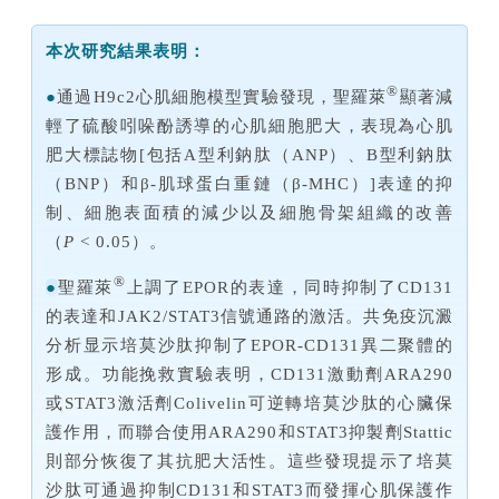
本次研究結果表明：
®
●
通過H9c2心肌細胞模型實驗發現，聖羅萊
顯著減
輕了硫酸吲哚酚誘導的心肌細胞肥大，表現為心肌
肥大標誌物[包括A型利鈉肽（ANP）、B型利鈉肽
（BNP）和β-肌球蛋白重鏈（β-MHC）]表達的抑
制、細胞表面積的減少以及細胞骨架組織的改善
（
P 
< 0.05）。
®
●
聖羅萊
上調了EPOR的表達，同時抑制了CD131
的表達和JAK2/STAT3信號通路的激活。共免疫沉澱
分析显示培莫沙肽抑制了EPOR-CD131異二聚體的
形成。功能挽救實驗表明，CD131激動劑ARA290
或STAT3激活劑Colivelin可逆轉培莫沙肽的心臟保
護作用，而聯合使用ARA290和STAT3抑製劑Stattic
則部分恢復了其抗肥大活性。這些發現提示了培莫
沙肽可通過抑制CD131和STAT3而發揮心肌保護作