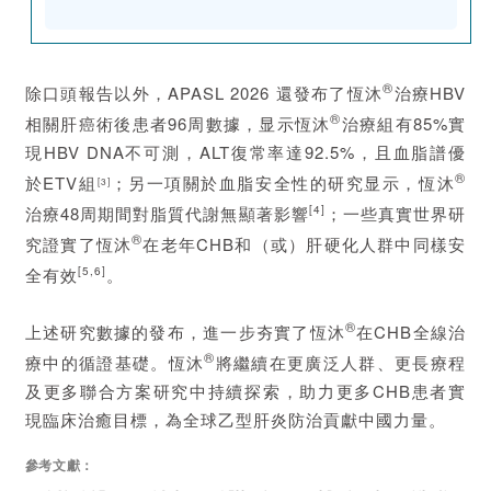
●
研究結
果
研究結果显示，經傾向性評分匹配后，TMF組48
周完全病毒學應答率顯著更高（76.80% vs.
62.50%，
P
<0.001）。多因素分析显示：高基線
®
除
口頭報告以外，APA
S
L 2026 還發布了恆沐
治療HBV
HBV DNA、HBsAg、HBeAg（高COI）、肝硬
®
相關肝癌術後患者96周數據，显示恆沐
治療組有85%實
化、脂肪肝是LLV的獨立危險因素；初始使用TMF
現HBV DNA不可測，ALT復常率達92.5%，且血脂譜優
是LLV的顯著保護因素（aOR=0.236，
®
於ETV組
P
<0.001）。對於ETV經治后出現LLV的患者，加
；另一項關於血脂安全性的研究显示，恆沐
[3]
用TAF/TMF組的完全病毒學應答率（72.3%）顯
治療48周期間對脂質代謝無顯著影響
[4]
；一些真實世界研
著高於繼續ETV單葯組（40.4%，
P
=0.003），且
®
究證實了恆沐
在老年CHB和（或）肝硬化人群中同樣安
HBV DNA和HBsAg降幅更大。而對於TMF經治后
全有效
[5,6]
。
出現LLV的患者，加用ETV未帶來顯著額外獲益。
●
研究
結論
®
上述研究數據的發布，進一步夯實了恆沐
在CHB全線治
®
®
該研究首次在大樣本真實世界中明確了恆沐
較恩
療中的循證基礎。恆沐
將繼續在更廣泛人群、更長療程
替卡韋在降低LLV風險方面的優勢，並首次提出：
及更多聯合方案研究中持續探索，助力更多CHB患者實
®
對於ETV治療后出現LLV的患者，“加用恆沐
或
現臨床治癒目標，為全球乙型肝炎防治貢獻中國力量。
®
TAF”是更優的挽救策略；而對於恆沐
治療后仍
為LLV者，應探索其他聯合方案而非簡單加用
參考文獻：
ETV。這一發現對臨床個體化治療具有重要指導意