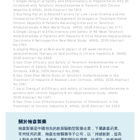
1.Qinglei Zeng,et al.Safety and Effectiveness of Peginterferon Alfa 2b
Combined with Tenofovir Amibufenamide in Patients with Chronic
義。
Hepatitis B.APASL 2026.Abstract No.1619
2.Xiucheng Pan,et al.Related Factors for Low Level Viremia and the
Comparative Efficacy of Management Strategies in Treatment Naïve
Chronic Hepatitis B Patients Receiving Entecavir or Tenofovir
Amibufenamide A Real World Study. APASL 2026.Abstract No.2711.
3.Qinglei Zeng,et al.Effectiveness and Safety of 96 Week Tenofovir
Amibufenamide in Patients with Hepatitis B Virus Related Hepatocellular
Carcinoma A Retrospective Real World Study. APASL 2026.Abstract
No.1793.
4.Jingjing Wang,et al.Real world impact of 48 week tenofovir
amibufenamide therapy on lipid profiles in chronic hepatitis B. APASL
2026.Abstract No.2658.
5.Gao Chen.Efficacy and Safety of Tenofovir Amibufenamide in the
Treatment of Elderly Patients with Chronic Hepatitis B and Liver
Cirrhosis. APASL 2026.Abstract No.2060.
6.Gao Chen.Real World Study of Tenofovir Amibufenamide in the
Treatment of Hepatitis B Related Liver Cirrhosis. APASL 2026.Abstract
No.2061.
7.Jiarui Zheng,et al.Efficacy and safety of tenofovir amibufenamide in
patients with chronic hepatitis B An observational study. APASL
2026.Abstract No.1347.
8.Gao Chen.Cost Effectiveness Evaluation of Elmetenovir in the
Treatment of Chronic Hepatitis B. APASL 2026.Abstract No.2055.
關於翰森製藥
翰森製藥是中國領先的創新驅動型製藥企業，下屬豪森葯業、
常州恆邦葯業、翰森生物醫藥等子公司，以「持續創新，提高
人類生命質量」為使命，重點關注抗腫瘤、抗感染、中樞神經