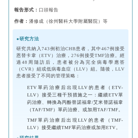
研究表明，先使用
NUC
治療，再聯合恆沐
與聚乙
二醇干擾素α-2b，相較於直接聯合治療，能顯著
報告形式：
口頭報告
提高HBsAg清除率。這為追求臨床治癒的慢性乙
肝(CHB)患者提供了一條更優路徑，具有重要的臨
作者：
潘修成（徐州醫科大學附屬醫院）等
床推廣價值。
●
研究方法
研究共納入743例初治CHB患者，其中
467例接受
恩替卡韋（ETV）治療，276例接受TMF治療
。經
過48周隨訪后，患者被分為完全病毒學應答
（CVR）組或低病毒血症（LLV）組。隨後，LLV
患者接受了不同的管理策略：
ETV單葯治療后出現LLV的患者（ETV-
LLV）接受三種干預措施之一：繼續ETV單
葯治療、轉換為丙酚替諾福韋/艾米替諾福韋
（TAF/TMF）單葯治療、或加用TAF/TMF。
TMF單葯治療后出現LLV的患者（TMF-
LLV）接受繼續TMF單葯治療或加用ETV。