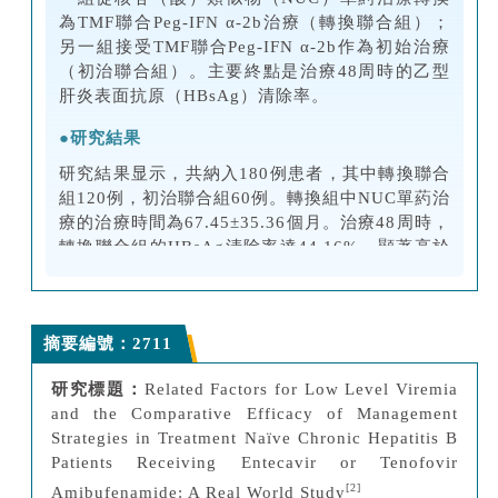
為TMF聯合Peg-IFN α-2b治療（轉換聯合組）；
另一組接受TMF聯合Peg-IFN α-2b作為初始治療
（初治聯合組）。主要終點是治療48周時的乙型
肝炎表面抗原（HBsAg）清除率。
●
研究結
果
研究結果显示，共納入180例患者，其中轉換聯合
組120例，初治聯合組60例。轉換組中
NUC
單葯治
療的治療時間為67.45±35.36個月。治療48周時，
轉換聯合組的HBsAg清除率達44.16%，顯著高於
初治聯合組的28.33%（
P
=0.040）。轉換聯合組
的HBeAg清除率達76.67%，也顯著優於初治聯合
組（42.86%，
P
=0.026）。兩組HBV DNA不可測
摘要編號：2711
率均超過96%，病毒抑制效果優異。治療期間常見
不良反應為丙氨酸氨基轉移酶（ALT）升高、白細
研究標題：
Related Factors for Low Level Viremia
胞及血小板減少等，均在可控範圍內，未發生嚴重
and the Comparative Efficacy of Management
不良事件。
Strategies in Treatment Naïve Chronic Hepatitis B
●
研究
結論
Patients Receiving Entecavir or Tenofovir
[2]
Amibufenamide: A Real World Study
®