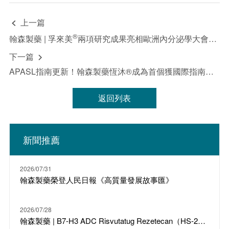
實際結果可能與此處所述有顯著差異，且過去的證券價格趨勢
不應作為未來行情的指導。因此，投資者在使用這些信息進行
上一篇

投資決策時應謹慎行事。“致力於”“預期”“相信”“預測”“意
圖”“預計”“可能”“將”“應該”“計劃”“繼續”“目標”“考慮”“估計”“指
®
翰森製藥 | 孚來美
兩項研究成果亮相歐洲內分泌學大會，心腎獲益再添實證
導”“潛在”“追求”以及於任何未來計劃、行動或事件的討論中使
用的類似詞語和術語，均表示前瞻性聲明。翰森製藥不承諾或
下一篇

保證前瞻性信息的準確性、及時性或完整性，並且不承擔更新
APASL指南更新！翰森製藥恆沐®成為首個獲國際指南推薦的中國原研口服抗HBV藥物
或修訂這些前瞻性聲明的義務。無論是翰森製藥還是其任何董
事、員工或代理人，均不對任何證明不準確或無法實現的前瞻
性聲明負責，也不對因依賴本新聞稿中提供的信息而產生的任
返回列表
何損失或損害負責，包括但不限於直接、偶然、間接或懲罰性
的損害。本新聞稿中的所有信息均為發布之日的最新信息。除
法律要求外，翰森製藥不承擔因新進展、未來事件或其他情況
而更新或修訂此信息的責任。此外，翰森製藥保留隨時對本新
聞稿全部或部分內容進行更改、修正或終止的權利，恕不另行
新聞推薦
通知。有關上市公司的具體信息，投資者請參閱翰森製藥
（03692.HK）的公告及財務報告。
2026/07/31
翰森製藥榮登人民日報《高質量發展故事匯》
2026/07/28
翰森製藥 | B7-H3 ADC Risvutatug Rezetecan（HS-20093）骨肉瘤III期臨床ARTEMIS-011達到IRC-PFS主要終點