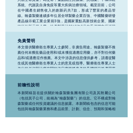
系統、代謝及自身免疫等重大疾病治療領域。截至目前，公司
在中國產生銷售收入的創新葯共7款，形成了豐富的產品管
線。翰森製藥連續多年位居全球製藥企業百強、中國醫藥研發
產品線示範工業企業前3強，是國家重點高新技術企業、國家
技術創新示範企業。翰森製藥於2019年6月在香港聯交所掛牌
上市（股票代碼：03692.HK）。
免責聲明
本文僅供醫療衛生專業人士參閱，非廣告用途。翰森製藥不推
薦任何未獲批藥品使用和/或未獲批適應症用藥，亦不對任何藥
品和/或適應症作推薦。本文中涉及的信息僅供參考，請遵從醫
生或其他醫療衛生專業人士的意見或指導。醫療衛生專業人士
作出的任何與治療有關的決定應根據患者的具體情況並遵照藥
品說明書。如需了解公司任何產品、醫療或疾病的相關信息，
請務必諮詢醫療衛生專業人士。
前瞻性說明
本新聞稿旨在提供關於翰森製藥集團有限公司及其附屬公司
（包括其子公司，統稱為“翰森製藥”）的信息。它不構成對翰
森製藥或任何投資建議的信息披露。本新聞稿包含的信息可能
包括與翰森製藥業務和產品前景、計劃、信念、預期和策略相
關的前瞻性聲明。這些聲明是基於推測性假設的預測，並不保
證未來的表現。它們受到諸如科學、商業、政治、經濟、財
務、法律因素以及競爭環境和社會條件等風險和不確定性的影
響，這些因素很多都是翰森製藥無法控制且難以預測的，因此