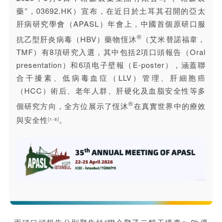
藥”，03692.HK）宣布，在近日於土耳其召開的亞太
肝病研究學會（APASL）年會上，中國首個原研口服
®
抗乙型肝炎病毒（HBV）藥物
恆沐
（艾米替諾福韋，
TMF）有8項研究入選，其中包括2項口頭報告（Oral
presentation）和6項电子壁報（E-poster），涵蓋聯
合干擾素、低病毒血症（LLV）管理、肝細胞癌
（HCC）術后、老年人群、肝硬化及血脂安全性等多
®
個研究方向，全方位展示了恆沐
在真實世界中的療效
與安全性
。
[1-8]