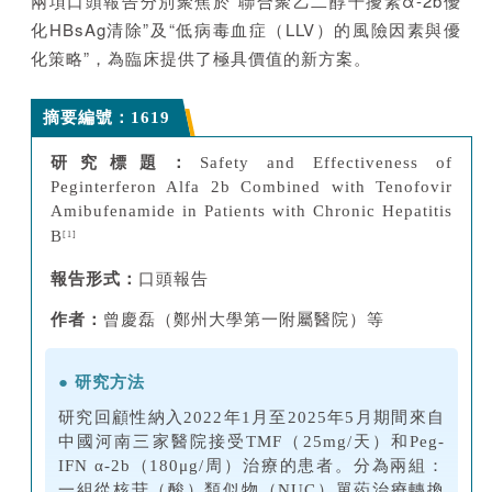
兩項口頭報告分別聚焦於
“聯合聚乙二醇干擾素α-2b優
化HBsAg清除”及“低病毒血症（LLV）的風險因素與優
化策略”，為臨床提供了極具價值的新方案。
摘要編號：1619
研究標題：
Safety and Effectiveness of
Peginterferon Alfa 2b Combined with Tenofovir
Amibufenamide in Patients with Chronic Hepatitis
B
[1]
報告形式：
口頭報告
作者：
曾慶磊（鄭州大學第一附屬醫院）等
●
研究方法
研究回顧性納入2022年1月至2025年5月期間來自
中國河南三家醫院接受TMF（25mg/天）和Peg-
IFN α-2b（180μg/周）治療的患者。分為兩組：
一組從核苷（酸）類似物（NUC）單葯治療轉換