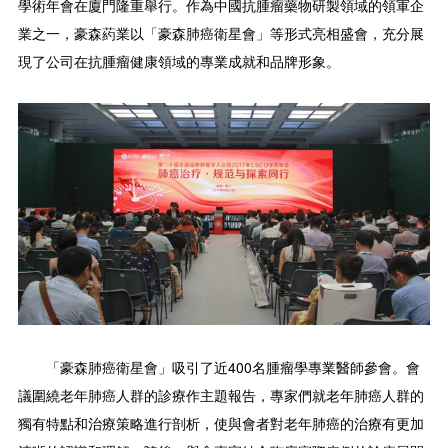
學術年會在廈門隆重舉行。作為中國抗腫瘤藥物研製領域的領軍企
業之一，豪森葯業以「豪森肺癌衛星會」等形式亮相盛會，充分展
現了公司在抗腫瘤健康領域的專業成就和品牌形象。
「豪森肺癌衛星會」吸引了近400名腫瘤學專業醫師參會。會
議圍繞老年肺癌人群的診療作主題報告，專家們就老年肺癌人群的
獨有特點和治療策略進行剖析，使與會者對老年肺癌的治療有更加