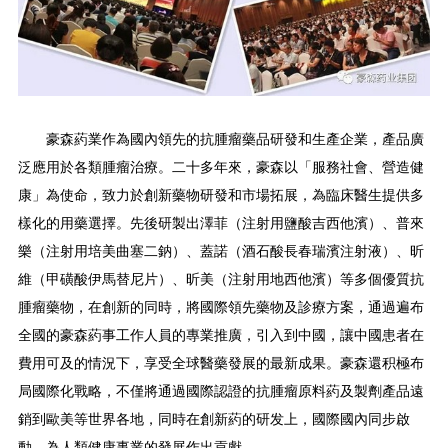
豪森葯業作為國內領先的抗腫瘤藥品研發和生產企業，產品廣
泛應用於各類腫瘤治療。二十多年來，豪森以「服務社會、營造健
康」為使命，致力於創新藥物研發和市場拓展，為臨床醫生提供多
樣化的用藥選擇。先後研製出澤菲（注射用鹽酸吉西他濱）、普來
樂（注射用培美曲塞二鈉）、蓋諾（酒石酸長春瑞濱注射液）、昕
維（甲磺酸伊馬替尼片）、昕美（注射用地西他濱）等多個優質抗
腫瘤藥物，在創新的同時，將國際領先藥物及診療方案，通過遍布
全國的豪森葯事工作人員的專業推廣，引入到中國，讓中國患者在
費用可及的情況下，享受全球醫藥發展的最新成果。豪森還积極布
局國際化戰略，不僅將通過國際認證的抗腫瘤原料葯及製劑產品遠
銷到歐美等世界各地，同時在創新葯的研发上，國際國內同步啟
動，為人類健康事業的發展作出貢獻。