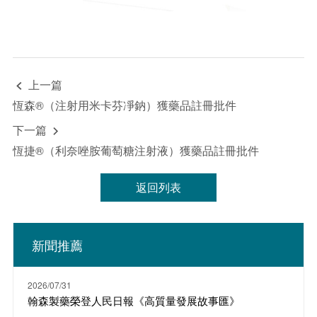
上一篇

恆森®（注射用米卡芬凈鈉）獲藥品註冊批件
下一篇

恆捷®（利奈唑胺葡萄糖注射液）獲藥品註冊批件
返回列表
新聞推薦
2026/07/31
翰森製藥榮登人民日報《高質量發展故事匯》