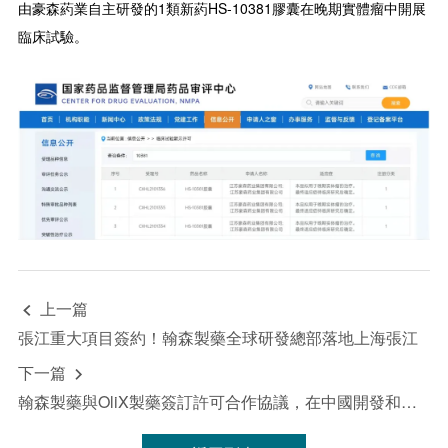
由豪森葯業自主研發的1類新葯HS-10381膠囊在晚期實體瘤中開展
臨床試驗。
上一篇

張江重大項目簽約！翰森製藥全球研發總部落地上海張江
下一篇

翰森製藥與OliX製藥簽訂許可合作協議，在中國開發和商業化siRNA療法