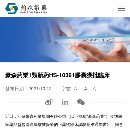
搜索
豪森葯業1類新葯HS-10381膠囊獲批臨床
發布日期：2021/10/12
字號



近日，江蘇豪森葯業集團有限公司（以下簡稱“豪森葯業”）收到國
家藥品監督管理局核准簽發的《藥物臨床試驗批准通知書》，同意