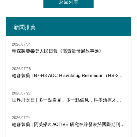
返回列表
新聞推薦
2026/07/31
翰森製藥榮登人民日報《高質量發展故事匯》
2026/07/28
翰森製藥 | B7-H3 ADC Risvutatug Rezetecan（HS-20093）骨肉瘤III期臨床ARTEMIS-011達到IRC-PFS主要終點
2026/07/27
世界肝炎日 | 多一點看見，少一點偏見，科學治療才是打敗乙肝的最強答案
2026/07/24
翰森製藥 | 阿美樂® ACTIVE 研究在線發表於國際期刊 JTO