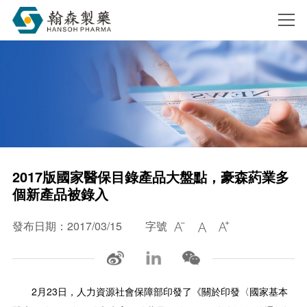
搜索
2017版國家醫保目錄產品大盤點，豪森葯業多
個新產品被錄入
發布日期：2017/03/15
字號



2月23日，人力資源社會保障部印發了《關於印發〈國家基本