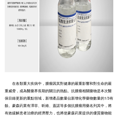
在各類重大疾病中，腫瘤因其對健康的嚴重影響和對生命的嚴
重威脅，成為醫藥界長期的關注的熱點。抗腫瘤相關藥物是本次醫
保目錄更新的重點領域，新增產品數量佔新增化學藥物數量的1/3有
餘。豪森葯業有澤菲、昕維、蓋諾等多個抗腫瘤用藥名列其中，將
有效緩解患者治療的經濟壓力，也將使豪森葯業提供的優質藥物能