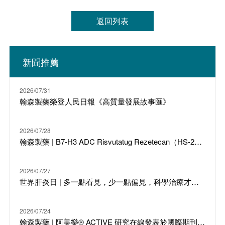
返回列表
新聞推薦
2026/07/31
翰森製藥榮登人民日報《高質量發展故事匯》
2026/07/28
翰森製藥 | B7-H3 ADC Risvutatug Rezetecan（HS-20093）骨肉瘤III期臨床ARTEMIS-011達到IRC-PFS主要終點
2026/07/27
世界肝炎日 | 多一點看見，少一點偏見，科學治療才是打敗乙肝的最強答案
2026/07/24
翰森製藥 | 阿美樂® ACTIVE 研究在線發表於國際期刊 JTO