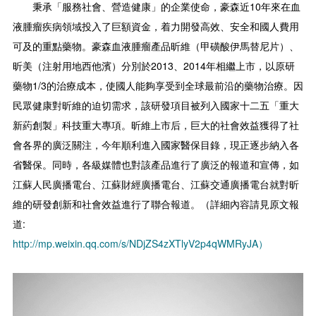
秉承「服務社會、營造健康」的企業使命，豪森近10年來在血
液腫瘤疾病領域投入了巨額資金，着力開發高效、安全和國人費用
可及的重點藥物。豪森血液腫瘤產品昕維（甲磺酸伊馬替尼片）、
昕美（注射用地西他濱）分別於2013、2014年相繼上市，以原研
藥物1/3的治療成本，使國人能夠享受到全球最前沿的藥物治療。因
民眾健康對昕維的迫切需求，該研發項目被列入國家十二五「重大
新葯創製」科技重大專項。昕維上市后，巨大的社會效益獲得了社
會各界的廣泛關注，今年順利進入國家醫保目錄，現正逐步納入各
省醫保。同時，各級媒體也對該產品進行了廣泛的報道和宣傳，如
江蘇人民廣播電台、江蘇財經廣播電台、江蘇交通廣播電台就對昕
維的研發創新和社會效益進行了聯合報道。（詳細內容請見原文報
道:
http://mp.weixin.qq.com/s/NDjZS4zXTlyV2p4qWMRyJA）