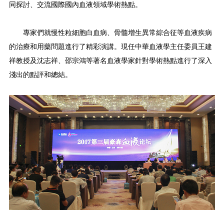
同探討、交流國際國內血液領域學術熱點。
專家們就慢性粒細胞白血病、骨髓增生異常綜合征等血液疾病
的治療和用藥問題進行了精彩演講。現任中華血液學主任委員王建
祥教授及沈志祥、邵宗鴻等著名血液學家針對學術熱點進行了深入
淺出的點評和總結。