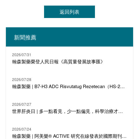
返回列表
新聞推薦
2026/07/31
翰森製藥榮登人民日報《高質量發展故事匯》
2026/07/28
翰森製藥 | B7-H3 ADC Risvutatug Rezetecan（HS-20093）骨肉瘤III期臨床ARTEMIS-011達到IRC-PFS主要終點
2026/07/27
世界肝炎日 | 多一點看見，少一點偏見，科學治療才是打敗乙肝的最強答案
2026/07/24
翰森製藥 | 阿美樂® ACTIVE 研究在線發表於國際期刊 JTO