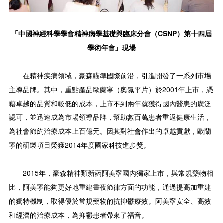
「中國神經科學學會精神病學基礎與臨床分會（CSNP）第十四屆
學術年會」現場
在精神疾病領域，豪森瞄準國際前沿，引進開發了一系列市場
主導品牌。其中，重點產品歐蘭寧（奧氮平片）於2001年上市，憑
藉卓越的品質和較低的成本，上市不到兩年就獲得國內醫患的廣泛
認可，並迅速成為市場領導品牌，幫助數百萬患者重返健康生活，
為社會節約治療成本上百億元。因其對社會作出的卓越貢獻，歐蘭
寧的研製項目榮獲2014年度國家科技進步獎。
2015年，豪森精神類新葯阿美寧國內獨家上市，與常規藥物相
比，阿美寧能夠更好地重建晝夜節律方面的功能，通過提高加重建
的獨特機制，取得優於常規藥物的抗抑鬱療效。阿美寧安全、高效
和經濟的治療成本，為抑鬱患者帶來了福音。