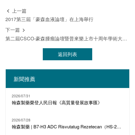
上一篇

2017第三屆「豪森血液論壇」在上海舉行
下一篇

第二屆CSCO-豪森腫瘤論壇暨普來樂上市十周年學術大會舉行
返回列表
新聞推薦
2026/07/31
翰森製藥榮登人民日報《高質量發展故事匯》
2026/07/28
翰森製藥 | B7-H3 ADC Risvutatug Rezetecan（HS-20093）骨肉瘤III期臨床ARTEMIS-011達到IRC-PFS主要終點