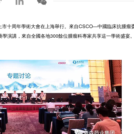
上市十周年學術大會在上海舉行。來自CSCO—中國臨床抗腫瘤委
學演講，來自全國各地300餘位腫瘤科專家共享這一學術盛宴