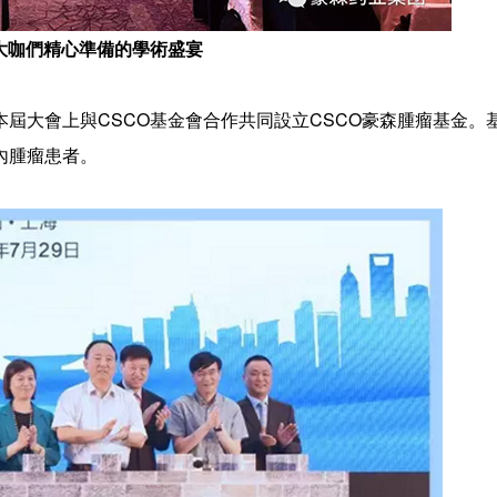
大咖們精心準備的學術盛宴
大會上與CSCO基金會合作共同設立CSCO豪森腫瘤基金。
內腫瘤患者。