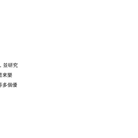
，並研究
普來樂
等多個優