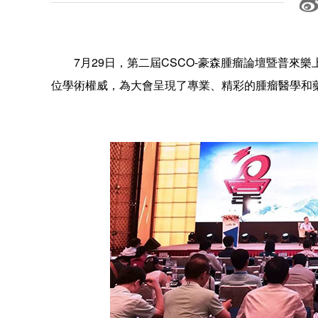
7月29日，第二屆CSCO-豪森腫瘤論壇暨普來樂
位學術權威，為大會呈現了專業、精彩的腫瘤醫學和藥