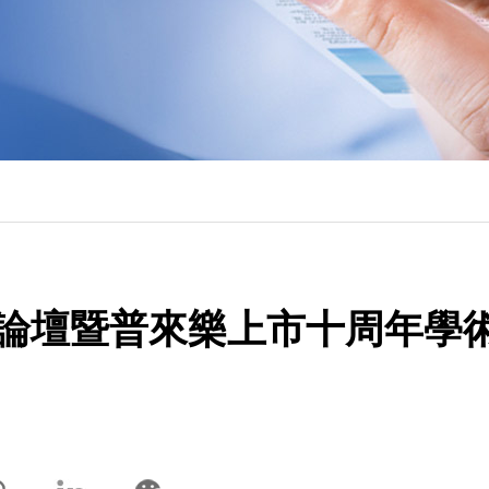
瘤論壇暨普來樂上市十周年學