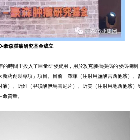
CO-豪森腫瘤研究基金成立
的時間里投入了巨量研發費用，用於攻克腫瘤疾病的發病機制
大新葯創製專項」項目。目前，澤菲（注射用鹽酸吉西他濱）、
射液）、昕維（甲磺酸伊馬替尼片）、昕美（注射用地西他濱）
生命質量。