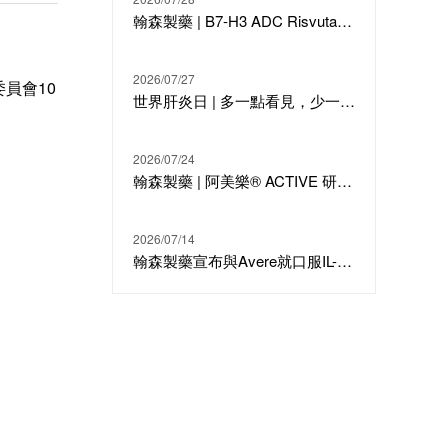
翰森製藥 | B7-H3 ADC Risvutatug Rezetecan（HS-20093）骨肉瘤III期臨床ARTEMIS-011達到IRC-PFS主要終點
2026/07/27
員會10
世界肝炎日 | 多一點看見，少一點偏見，科學治療才是打敗乙肝的最強答案
。
2026/07/24
翰森製藥 | 阿美樂® ACTIVE 研究在線發表於國際期刊 JTO
2026/07/14
翰森製藥宣布與Avere就口服IL-23候選分子HS-20118達成許可合作及戰略投資