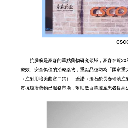
CS
抗腫瘤是豪森的重點藥物研究領域，豪森在近20年
療效、安全俱佳的治療藥物，重點品種均為「國家重
（注射用培美曲塞二鈉）、蓋諾（酒石酸長春瑞濱注
質抗腫瘤藥物已服務市場，幫助數百萬腫瘤患者提高