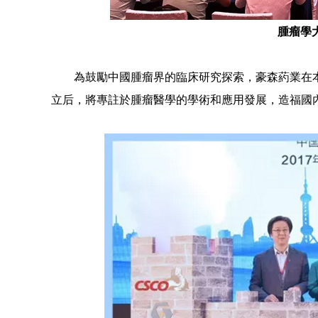
腫瘤學
為鼓勵中國腫瘤界的臨床研究探索，豪森葯業在本屆
立后，將專註於腫瘤醫學的學術和應用發展，造福國