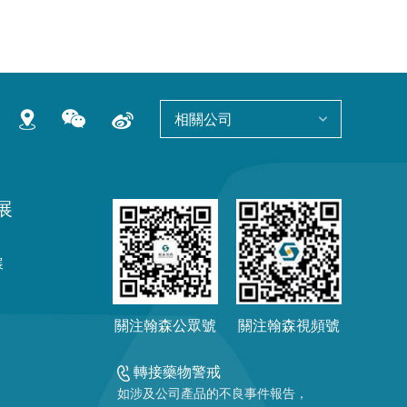
相關公司
展
展
關注翰森公眾號
關注翰森視頻號
轉接藥物警戒
如涉及公司產品的不良事件報告，