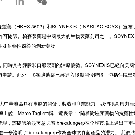
（HKEX:3692）和SCYNEXIS（ NASDAQ:SCYX）宣
關係和許可協議。翰森製藥是中國最大的生物製藥公司之一。SCYNEX
性及耐藥性感染的創新藥物。
真菌劑，同時具有靜脈和口服製劑的治療優勢。SCYNEXIS已經向美
上市申請。此外，多種適應症已經進入後期開發階段，包括住院患
在大中華地區具有卓越的開發，製造和商業能力，我們很高興與翰
tti博士說。Marco Taglietti博士還表示： “隨着對唑類藥物的抗藥
該協議的簽署意味着ibrexafungerp在全球市場上邁出了
一步證明了ibrexafungerp作為全球抗真菌產品的潛力。 我們