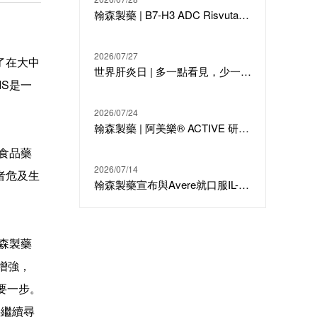
翰森製藥 | B7-H3 ADC Risvutatug Rezetecan（HS-20093）骨肉瘤III期臨床ARTEMIS-011達到IRC-PFS主要終點
2026/07/27
布了在大中
世界肝炎日 | 多一點看見，少一點偏見，科學治療才是打敗乙肝的最強答案
IS是一
2026/07/24
翰森製藥 | 阿美樂® ACTIVE 研究在線發表於國際期刊 JTO
國食品藥
2026/07/14
者危及生
翰森製藥宣布與Avere就口服IL-23候選分子HS-20118達成許可合作及戰略投資
森製藥
性增強，
重要一步。
將繼續尋