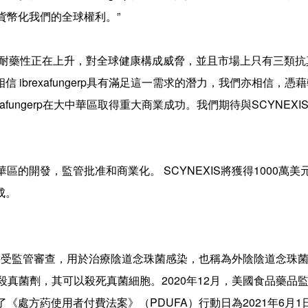
權，貨幣化我們的全球權利。”
葯耐藥性正在上升，對全球健康構成威脅，並且市場上只有三類抗
ibrexafungerp具有滿足這一需求的潛力，我們亦相信，憑
afungerp在大中華區取得重大商業成功。我們期待與SCYNEXI
大中華區的開發，監管批准和商業化。 SCYNEXIS將獲得1000萬
成。
，正在接受監管審查，用於治療陰道念珠菌感染，也稱為外陰陰道念珠
念珠菌的殺真菌劑，其可以殺死真菌細胞。2020年12月，美國食品藥品
批准了《處方葯使用者付費法案》（PDUFA）行動日為2021年6月1