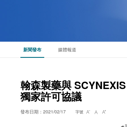
新聞發布
媒體報道
翰森製藥與 SCYNEXIS 
獨家許可協議
發布日期：2021/02/17
字號


