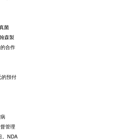
真菌
藉翰森製
S的合作
美元的預付
菌病
監督管理
日。NDA