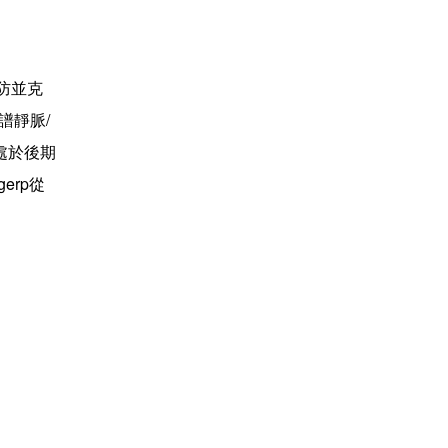
防並克
譜靜脈/
處於後期
erp從