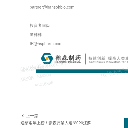
partner@hansohbio.com
投資者關係
董穗穗
IR@hspharm.com
上一篇

連續兩年上榜！豪森葯業入選“2020江蘇省百強創新型企業”前20強