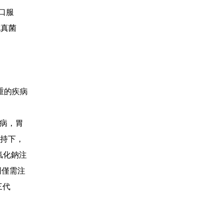
中口服
抗真菌
重的疾病
染病，胃
支持下，
氯化鈉注
周僅需注
三代