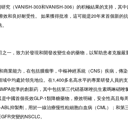
（VANISH-303和VANISH-306）的积極結果的支持，其
義的優越療效和良好耐受性。 如果獲得批准，這可能是20年來首個新的
法。
司之一，致力於發現和開發改變生命的藥物，以幫助患者克服嚴
。
造和商業能力，在包括腫瘤學，中樞神經系統（CNS）疾病，傳
域中均處於領先地位。在1,400多名高水平的專業研發人員的
NMPA批準的創新葯，其中包括第三代硝基咪唑抗生素嗎啉硝唑
其是中國首個長效GLP-1類降糖藥物，療效明確，安全性高且每
-ABL抑製劑，用於一線治療慢性粒細胞白血病（CML）；和第
GFR突變的NSCLC。