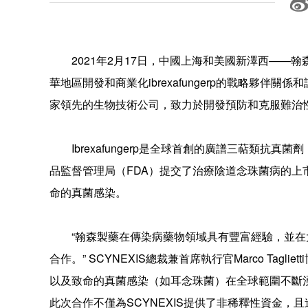
2021年2月17日，中國上海和美國新澤西——翰森製藥
華地區開發和商業化ibrexafungerp的戰略夥伴
家領先的生物技術公司，致力於開發預防和克服難治
Ibrexafungerp是全球首創的廣譜三萜類抗
品監督管理局（FDA）提交了治療陰道念珠菌病的
命的真菌感染。
“翰森製藥在傳染病藥物領域具有豐富經驗，並
合作。” SCYNEXIS總裁兼首席執行官Marco Taglie
以及致命的真菌感染（如耳念珠菌）在全球範圍不斷湧現，
此次合作不僅為SCYNEXIS提供了非稀釋性資金，且進