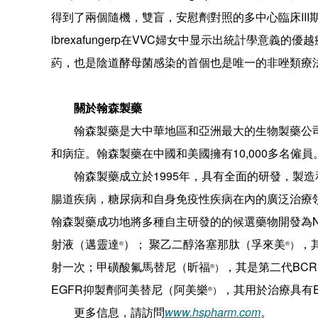
得到了兩個隨機，雙盲，安慰劑對照的多中心臨床III期研究
ibrexafungerp在VVC婦女中显示出統計學意
葯，也是陰道酵母菌感染的首個也是唯一的非唑類療
關於翰森製藥
翰森製藥是大中華地區和亞洲最大的生物製藥公
和病症。翰森製藥在中國和美國擁有10,000多名僱員
翰森製藥成立於1995年，具有全面的研發，製
腸道疾病，糖尿病和自身免疫性疾病在內的廣泛治療領
翰森製藥成功地將多種自主研發的的候選藥物開發為
射液（邁靈達
）； 聚乙二醇洛塞那肽（孚來美
，
）
®
®
射一次；甲磺酸氟馬替尼（昕福
，其是第二代BCR
）
®
EGFR抑製劑阿美替尼（阿美樂
，其用於治療具有E
）
®
更多信息，請訪問
www.hspharm.com
。