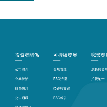
務
投資者關係
可持續發展
職業發
公司簡介
合規管理
成長與發
企業管治
ESG治理
招賢納士
財務信息
榮譽與實踐
公告通函
ESG報告