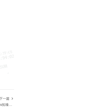
下一篇

翰森製藥與Terns Pharmaceuticals拓臻生物簽署TRN-000632大中華區獨家產品授權合作協議