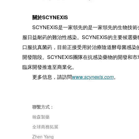
關於SCYNEXIS
SCYNEXIS是一家領先的是一家領先的生物
服日益耐葯的難治性感染。SCYNEXIS的主要候選藥物ib
口服抗真菌葯，目前正接受用於治療陰道酵母菌感染
開發階段。SCYNEXIS團隊在抗感染藥物的開發和市場
臨床開發推進至商業化。
更多信息，請訪問
www.scynexis.com
。
聯繫方式：
翰森製藥
全球商務拓展
Zhen Yang