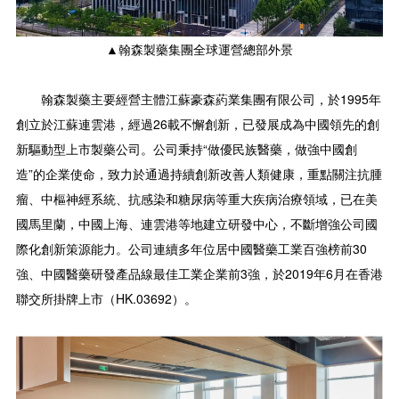
▲翰森製藥集團全球運營總部外景
翰森製藥主要經營主體江蘇豪森葯業集團有限公司，於1995年
創立於江蘇連雲港，經過26載不懈創新，已發展成為中國領先的創
新驅動型上市製藥公司。公司秉持“做優民族醫藥，做強中國創
造”的企業使命，致力於通過持續創新改善人類健康，重點關注抗腫
瘤、中樞神經系統、抗感染和糖尿病等重大疾病治療領域，已在美
國馬里蘭，中國上海、連雲港等地建立研發中心，不斷增強公司國
際化創新策源能力。公司連續多年位居中國醫藥工業百強榜前30
強、中國醫藥研發產品線最佳工業企業前3強，於2019年6月在香港
聯交所掛牌上市（HK.03692）。