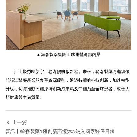
▲翰森製藥集團全球運營總部內景
江山聚秀歸新宇，翰森揚帆啟新程。未來，翰森製藥將繼續依
託張江醫藥產業的多重資源優勢，通過持續的科技創新，加速轉型
升級，切實推動民族原研創新成果惠及中國乃至全球患者，改善人
類健康與生命質量。
上一篇

喜訊丨翰森製藥1類創新葯恆沐®納入國家醫保目錄