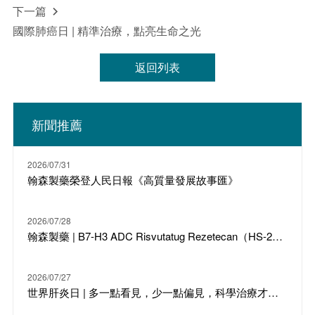
下一篇

國際肺癌日 | 精準治療，點亮生命之光
返回列表
新聞推薦
2026/07/31
翰森製藥榮登人民日報《高質量發展故事匯》
2026/07/28
翰森製藥 | B7-H3 ADC Risvutatug Rezetecan（HS-20093）骨肉瘤III期臨床ARTEMIS-011達到IRC-PFS主要終點
2026/07/27
世界肝炎日 | 多一點看見，少一點偏見，科學治療才是打敗乙肝的最強答案