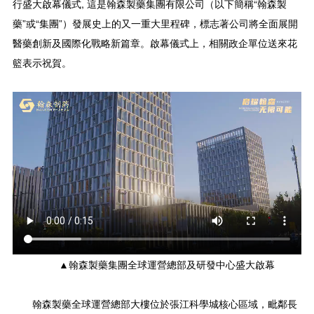
行盛大啟幕儀式, 這是翰森製藥集團有限公司（以下簡稱“翰森製
藥”或“集團”）發展史上的又一重大里程碑，標志著公司將全面展開
醫藥創新及國際化戰略新篇章。啟幕儀式上，相關政企單位送來花
籃表示祝賀。
▲翰森製藥集團全球運營總部及研發中心盛大啟幕
翰森製藥全球運營總部大樓位於張江科學城核心區域，毗鄰長