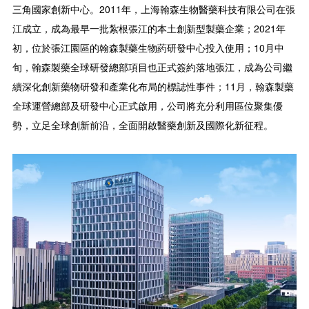
三角國家創新中心。2011年，上海翰森生物醫藥科技有限公司在張
江成立，成為最早一批紮根張江的本土創新型製藥企業；2021年
初，位於張江園區的翰森製藥生物葯研發中心投入使用；10月中
旬，翰森製藥全球研發總部項目也正式簽約落地張江，成為公司繼
續深化創新藥物研發和產業化布局的標誌性事件；11月，翰森製藥
全球運營總部及研發中心正式啟用，公司將充分利用區位聚集優
勢，立足全球創新前沿，全面開啟醫藥創新及國際化新征程。