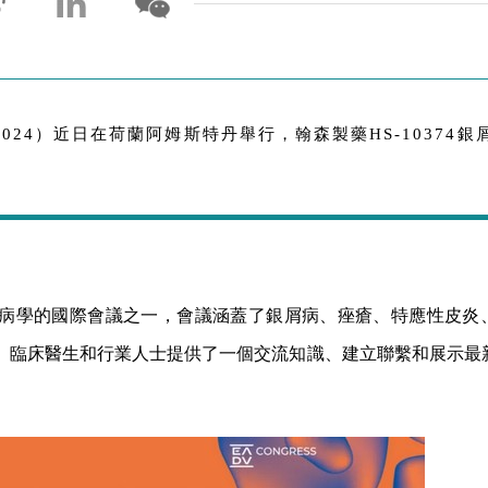
024）近日在荷蘭阿姆斯特丹舉行，翰森製藥HS-10374銀
。
性病學的國際會議之一，會議涵蓋了銀屑病、痤瘡、特應性皮炎
、臨床醫生和行業人士提供了一個交流知識、建立聯繫和展示最