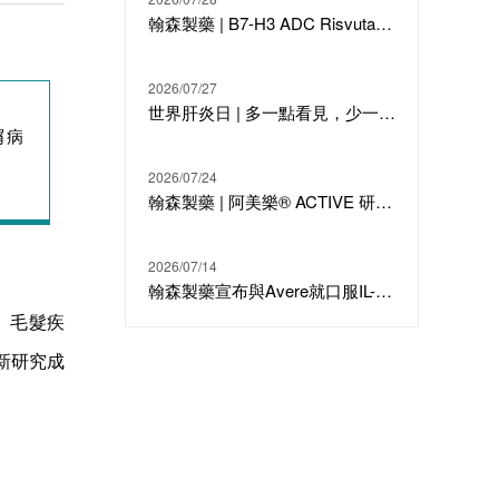
翰森製藥 | B7-H3 ADC Risvutatug Rezetecan（HS-20093）骨肉瘤III期臨床ARTEMIS-011達到IRC-PFS主要終點
2026/07/27
世界肝炎日 | 多一點看見，少一點偏見，科學治療才是打敗乙肝的最強答案
屑病
2026/07/24
翰森製藥 | 阿美樂® ACTIVE 研究在線發表於國際期刊 JTO
2026/07/14
翰森製藥宣布與Avere就口服IL-23候選分子HS-20118達成許可合作及戰略投資
、毛髮疾
新研究成