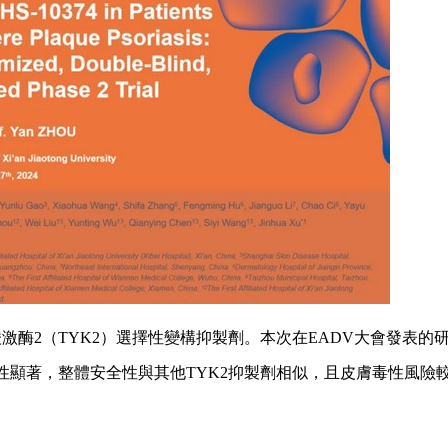
酸激酶2（TYK2）選擇性
變構抑製劑
。本次在EADV大會發表的
有效性顯著，整體安全性與其他TYK2抑製劑相似，且皮膚毒性風險