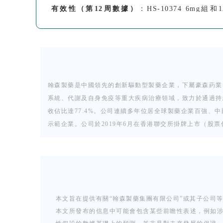
有效性（第12周數據）
：HS-10374 6mg組和
6mg:28.6%,
P
=0.013；HS-10374 12mg:72.1%,
P
答率也顯著高於PBO組（PBO:10.0%；HS-10374 6
安全性：
HS-10374 6mg組和12mg組的不良事
治療相關的不良事件（TRAE）、嚴重不良事件（
究唯一1例被判與治療相關的SAE來自安慰劑組。HS
抑製劑較高的皮膚相關AE發生率不同的是，HS-1
翰森製藥是中國領先的創新驅動型製藥企業，下屬豪森葯業
10374給葯后未見實驗室檢查指標均值較基線有顯
系統、代謝及自身免疫等重大疾病治療領域，致力於通過持續
收佔比達77.4%。公司連續多年位居全球製藥企業百強、
【研究結論】
示範企業。公司於2019年6月在香港聯交所掛牌上市（股票代碼：036
基於Ⅱ期研究數據，翰森製藥將在今年啟動HS-103
銀屑病的有效性和安全性。
本文旨在提供有關“翰森製藥集團有限公司”或其子公司
本文所發布的信息中可能會包含某些前瞻性表述，例如