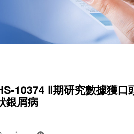
藥HS-10374 Ⅱ期研究數據獲
狀銀屑病