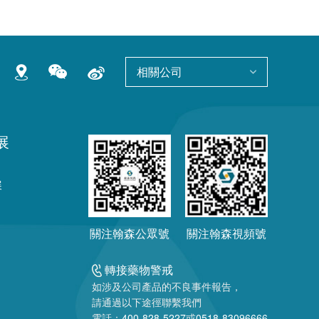
相關公司
展
展
關注翰森公眾號
關注翰森視頻號
轉接藥物警戒
如涉及公司產品的不良事件報告，
請通過以下途徑聯繫我們
電話：
400-828-5227
或
0518-83096666