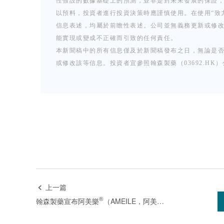
性假設的數據基礎上的預測，並非是對未來發展的保證
以預料，投資者進行投資決策時應謹慎使用。在使用“致力於
信息表述，均屬於前瞻性表述。公司並無義務更新或修
能實現或變成不正確而引致的任何責任。
本新聞稿中的所有信息僅及於新聞稿發布之日，無論是
或修改該等信息。投資者宜參照翰森製藥（03692.H
上一篇

®
翰森製藥宣布阿美樂
（AMEILE，阿美替尼）聯合化療治療EGFR突變晚期肺癌的III期註冊試驗取得积極結果