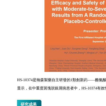
HS-10374是翰森製藥自主研發的1類創新葯——酪氨
显示，在中重度斑塊狀銀屑病患者中，HS-10374
研究成果