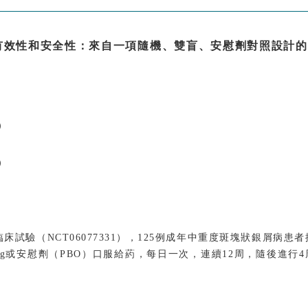
的有效性和安全性：來自一項隨機、雙盲、安慰劑對照設計的
）
）
試驗（NCT06077331），125例成年中重度斑塊狀銀屑病患者
g、12mg或安慰劑（PBO）口服給葯，每日一次，連續12周，隨後進行