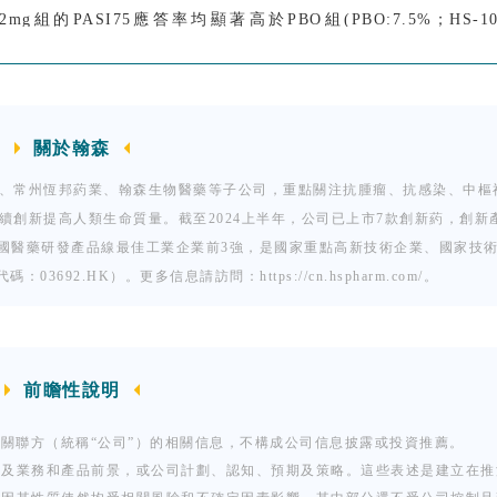
12mg組的PASI75應答率均顯著高於PBO組(PBO:7.5%；HS-10
<0.001)，達到主要終點。HS-10374 6mg組和12mg組的sPGA 0
mg:33.3%，
P
<0.05;HS-10374 12mg:65.1%，
P
<0.001）。
件（AE）發生率分別為76.2%、88.4%，稍高於PBO組（70.0%）
SAE）以及導致退出試驗的AE的發生率在三個給葯組間相當，且
關於翰森
-10374的總體安全性表現與其他TYK2抑製劑相似，但與部分TY
0374組的“皮膚及皮下組織類疾病”AE的發生率低於安慰劑組。H
、常州恆邦葯業、翰森生物醫藥等子公司，重點關注抗腫瘤、抗感染、中樞
著變化趨勢。
創新提高人類生命質量。截至2024上半年，公司已上市7款創新葯，創新
中國醫藥研發產品線最佳工業企業前3強，是國家重點高新技術企業、國家技
92.HK）。更多信息請訪問：https://cn.hspharm.com/。
74在中重度斑塊狀銀屑病患者中的Ⅲ期臨床研究，確證HS-10374
前瞻性說明
等關聯方（統稱“公司”）的相關信息，不構成公司信息披露或投資推薦。
涉及業務和產品前景，或公司計劃、認知、預期及策略。這些表述是建立在推