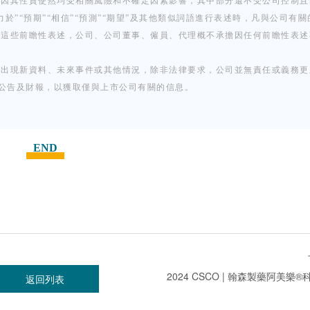
，因其性質使然均受相關風險和不確定因素影響，其中部分還不受公司控制且
”“預期”“相信”“預測”“期望”及其他類似詞語進行表述時，凡與公司有關
改這些前瞻性表述，公司、公司董事、僱員、代理概不承擔因任何前瞻性表述
否出現新資料、未來事件或其他情況，除非法律要求，公司並無責任或義務更
K）公告及財報，以獲取僅與上市公司有關的信息。
END
返回列表