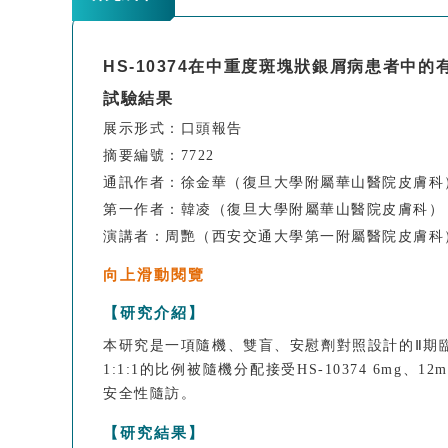
HS-10374在中重度斑塊狀銀屑病患者中
試驗結果
展示形式：口頭報告
摘要編號：7722
通訊作者：徐金華
（復旦大學附屬華山醫院皮膚科
第一作者：韓凌
（復旦大學附屬華山醫院皮膚科）
演講者：
周艷
（西安交通大學第一附屬醫院皮膚科
向上滑動閱覽
【研究介紹】
本研究是一項隨機、雙盲、安慰劑對照設計的Ⅱ期臨床
1:1:1的比例被隨機分配接受HS-10374 6m
安全性隨訪。
【研究結果】